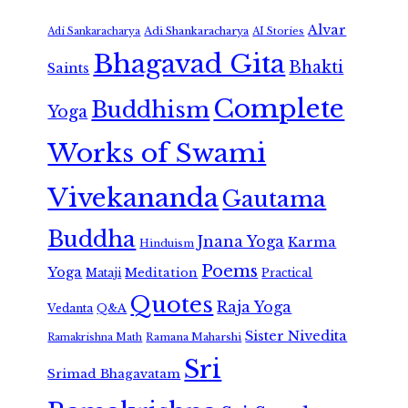
Alvar
Adi Shankaracharya
Adi Sankaracharya
AI Stories
Bhagavad Gita
Bhakti
Saints
Complete
Buddhism
Yoga
Works of Swami
Vivekananda
Gautama
Buddha
Jnana Yoga
Karma
Hinduism
Poems
Yoga
Meditation
Mataji
Practical
Quotes
Raja Yoga
Vedanta
Q&A
Sister Nivedita
Ramana Maharshi
Ramakrishna Math
Sri
Srimad Bhagavatam