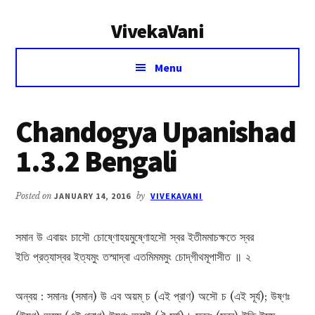
Additional
Skip
Skip
VivekaVani
to
to
menu
main
primary
Voice
content
sidebar
Menu
of
Vivekananda
Chandogya Upanishad
1.3.2 Bengali
Posted on
JANUARY 14, 2016
by
VIVEKAVANI
সমান উ এবায়ং চাসৌ চোষ্ণোহয়মুষ্ণোহসৌ স্বর ইতীমমাচক্ষতে স্বর
ইতি প্রত্যাস্বর ইত্যমুং তস্মাদ্বা এতমিমমমুং চোদ্‌গীথমূপাসীত ॥ ২
অন্বয় : সমানঃ (সমান) উ এব অয়ম্ চ (এই প্রাণ) অসৌ চ (এই সূৰ্য); উষ্ণঃ