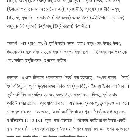
(উষ্ণ) অয়ম্ (এই প্রাণ) উষ্ণঃ অসৌ (ঐ সূর্য)। স্বরঃ (স্বর) ইতি ইমম্
(ইহাকে, প্ৰাণকে আচক্ষতে (বলা হয়); স্বরঃ ইতি, প্রত্যাস্বরঃ ইতি অমুম্
(উহাকে, সূর্যকে)। তস্মাৎ বৈ (সেই জন্য) এতম্ ইমম্ (এই ইহাকে, প্রাণকে)
অমুম্ চ (ঐ সূর্যকে) উদ্‌গীথম্‌ (উদ্‌গীথরূপে) উপাসীত।
সরলার্থ : এই প্রাণ এবং ঐ সূর্য উভয়ই সমান; ইহাও উষ্ণ এবং উহাও উষ্ণ;
ইহাকে স্বর বলে এবং উহাকে স্বর ও প্রত্যাস্বর বলে। এই জন্য এই প্রাণকে
এবং সূর্যকে উদ্‌গীথরূপে উপাসনা করিবে।
মন্তব্য : এখানে নিশ্বাস-প্রশ্বাসকে ‘স্বর’ বলা হইয়াছে। শঙ্কর বলেন—’স্বর’
শব্দ গতিসূচক; প্রাণ মৃত্যুর সময় নির্গত হয় (স্বরতি), এইজন্য ইহার নাম ‘স্বর’।
সূর্য প্রতিদিন অস্তমিত হয় এই জন্য ইহার নামও ষর। কিন্তু সূর্য আবার
প্রতিদিন প্রাতঃকালে প্রত্যাগমন করে। এই জন্য সূর্যকে প্রত্যাস্বরও বলা হয়।
মোক্ষমুলার বলেন—সম্ভবত, ‘স্বর’ অর্থ নিশ্বাসের শব্দ। ‘ওম্’কে এই ছান্দোগ্য
উপনিষদেই (১।৪।৩) ‘স্বর’ বলা হইয়াছে। ঋগ্বেদ প্রতিশাখ্যে ইহার একটি
নাম ‘প্রস্বার’। যখন সূর্য সম্বন্ধে ‘স্বর ও ‘প্রত্যাস্বর’ বলা হয়, তখন সম্ভবতঃ