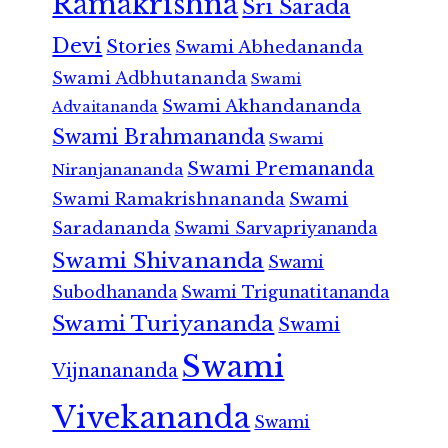
Ramakrishna
Sri Sarada
Devi
Stories
Swami Abhedananda
Swami Adbhutananda
Swami
Swami Akhandananda
Advaitananda
Swami Brahmananda
Swami
Swami Premananda
Niranjanananda
Swami Ramakrishnananda
Swami
Saradananda
Swami Sarvapriyananda
Swami Shivananda
Swami
Subodhananda
Swami Trigunatitananda
Swami Turiyananda
Swami
Swami
Vijnanananda
Vivekananda
Swami