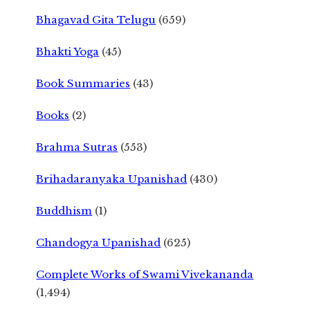
Bhagavad Gita Telugu
(659)
Bhakti Yoga
(45)
Book Summaries
(43)
Books
(2)
Brahma Sutras
(553)
Brihadaranyaka Upanishad
(430)
Buddhism
(1)
Chandogya Upanishad
(625)
Complete Works of Swami Vivekananda
(1,494)