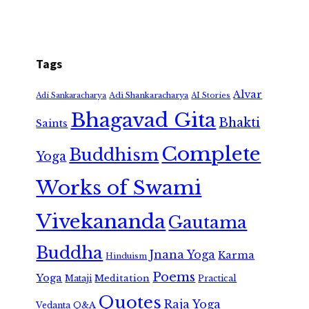
Tags
Alvar
Adi Shankaracharya
Adi Sankaracharya
AI Stories
Bhagavad Gita
Bhakti
Saints
Complete
Buddhism
Yoga
Works of Swami
Vivekananda
Gautama
Buddha
Jnana Yoga
Karma
Hinduism
Poems
Yoga
Meditation
Mataji
Practical
Quotes
Raja Yoga
Vedanta
Q&A