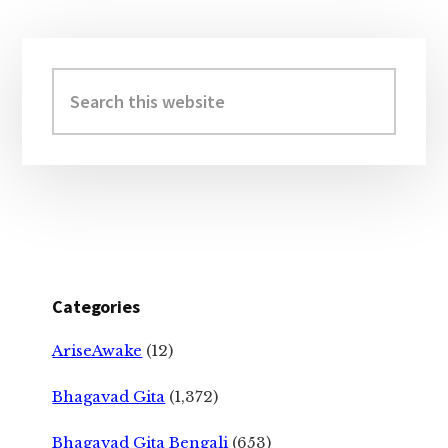
Primary
Sidebar
Search
this
website
Categories
AriseAwake
(12)
Bhagavad Gita
(1,372)
Bhagavad Gita Bengali
(653)