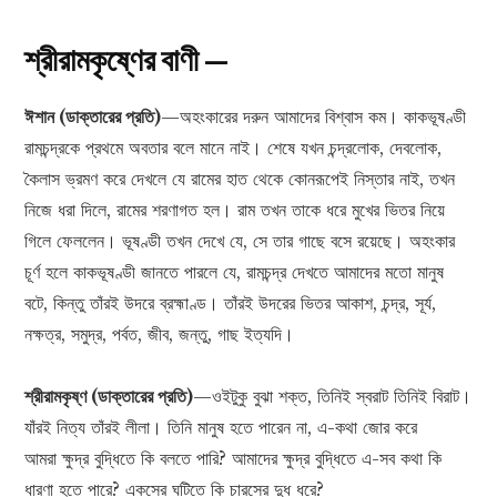
শ্রীরামকৃষ্ণের বাণী —
ঈশান (ডাক্তারের প্রতি)
—অহংকারের দরুন আমাদের বিশ্বাস কম। কাকভূষণ্ডী
রামচন্দ্রকে প্রথমে অবতার বলে মানে নাই। শেষে যখন চন্দ্রলোক, দেবলোক,
কৈলাস ভ্রমণ করে দেখলে যে রামের হাত থেকে কোনরূপেই নিস্তার নাই, তখন
নিজে ধরা দিলে, রামের শরণাগত হল। রাম তখন তাকে ধরে মুখের ভিতর নিয়ে
গিলে ফেললেন। ভূষণ্ডী তখন দেখে যে, সে তার গাছে বসে রয়েছে। অহংকার
চূর্ণ হলে কাকভূষণ্ডী জানতে পারলে যে, রামচন্দ্র দেখতে আমাদের মতো মানুষ
বটে, কিন্তু তাঁরই উদরে ব্রহ্মাণ্ড। তাঁরই উদরের ভিতর আকাশ, চন্দ্র, সূর্য,
নক্ষত্র, সমুদ্র, পর্বত, জীব, জন্তু, গাছ ইত্যদি।
শ্রীরামকৃষ্ণ (ডাক্তারের প্রতি)
—ওইটুকু বুঝা শক্ত, তিনিই স্বরাট তিনিই বিরাট।
যাঁরই নিত্য তাঁরই লীলা। তিনি মানুষ হতে পারেন না, এ-কথা জোর করে
আমরা ক্ষুদ্র বুদ্ধিতে কি বলতে পারি? আমাদের ক্ষুদ্র বুদ্ধিতে এ-সব কথা কি
ধারণা হতে পারে? একসের ঘটিতে কি চারসের দুধ ধরে?