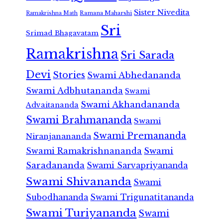
Sister Nivedita
Ramana Maharshi
Ramakrishna Math
Sri
Srimad Bhagavatam
Ramakrishna
Sri Sarada
Devi
Stories
Swami Abhedananda
Swami Adbhutananda
Swami
Swami Akhandananda
Advaitananda
Swami Brahmananda
Swami
Swami Premananda
Niranjanananda
Swami Ramakrishnananda
Swami
Saradananda
Swami Sarvapriyananda
Swami Shivananda
Swami
Subodhananda
Swami Trigunatitananda
Swami Turiyananda
Swami