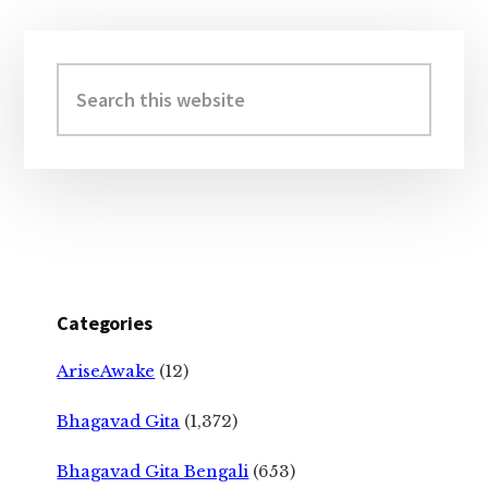
Primary
Sidebar
Search
this
website
Categories
AriseAwake
(12)
Bhagavad Gita
(1,372)
Bhagavad Gita Bengali
(653)