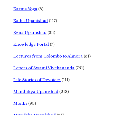
Karma Yoga
(8)
Katha Upanishad
(117)
Kena Upanishad
(33)
Knowledge Portal
(7)
Lectures from Colombo to Almora
(31)
Letters of Swami Vivekananda
(751)
Life Stories of Devotees
(111)
Mandukya Upanishad
(218)
Monks
(93)