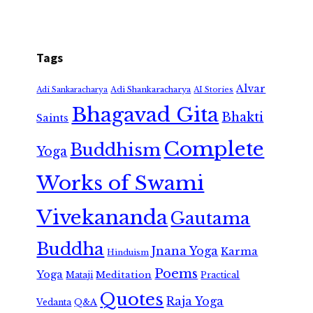
Tags
Alvar
Adi Shankaracharya
Adi Sankaracharya
AI Stories
Bhagavad Gita
Bhakti
Saints
Complete
Buddhism
Yoga
Works of Swami
Vivekananda
Gautama
Buddha
Jnana Yoga
Karma
Hinduism
Poems
Yoga
Meditation
Mataji
Practical
Quotes
Raja Yoga
Vedanta
Q&A