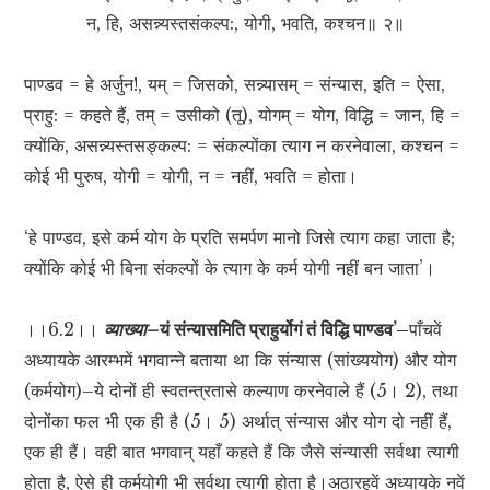
न, हि, असन्न्यस्तसंकल्प:, योगी, भवति, कश्चन॥ २॥
पाण्डव = हे अर्जुन!, यम् = जिसको, सन्न्यासम् = संन्यास, इति = ऐसा,
प्राहु: = कहते हैं, तम् = उसीको (तू), योगम् = योग, विद्धि = जान, हि =
क्योंकि, असन्न्यस्तसङ्कल्प: = संकल्पोंका त्याग न करनेवाला, कश्चन =
कोई भी पुरुष, योगी = योगी, न = नहीं, भवति = होता।
‘हे पाण्डव, इसे कर्म योग के प्रति समर्पण मानो जिसे त्याग कहा जाता है;
क्योंकि कोई भी बिना संकल्पों के त्याग के कर्म योगी नहीं बन जाता’।
।।6.2।।
व्याख्या–
यं संन्यासमिति प्राहुर्योगं तं विद्धि पाण्डव’–
पाँचवें
अध्यायके आरम्भमें भगवान्ने बताया था कि संन्यास (सांख्ययोग) और योग
(कर्मयोग)–ये दोनों ही स्वतन्त्रतासे कल्याण करनेवाले हैं (5। 2), तथा
दोनोंका फल भी एक ही है (5। 5) अर्थात् संन्यास और योग दो नहीं हैं,
एक ही हैं। वही बात भगवान् यहाँ कहते हैं कि जैसे संन्यासी सर्वथा त्यागी
होता है, ऐसे ही कर्मयोगी भी सर्वथा त्यागी होता है।अठारहवें अध्यायके नवें