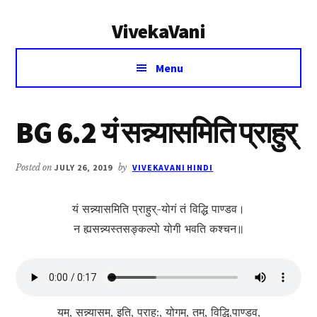
Additional
Skip
Skip
VivekaVani
to
to
menu
main
primary
Voice
content
sidebar
Menu
of
Vivekananda
BG 6.2 यं सन्न्यासमिति प्राहु‍र्
Posted on
JULY 26, 2019
by
VIVEKAVANI HINDI
यं सन्न्यासमिति प्राहु‍र्-योगं तं विद्धि पाण्डव।
न ह्यसन्न्यस्तसङ्कल्पो योगी भवति कश्चन॥
यम्, सन्न्यासम्, इति, प्राहु:, योगम्, तम्, विद्धि,पाण्डव,