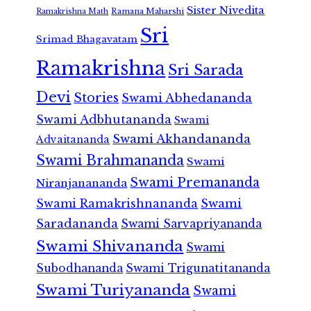
Sister Nivedita
Ramana Maharshi
Ramakrishna Math
Sri
Srimad Bhagavatam
Ramakrishna
Sri Sarada
Devi
Stories
Swami Abhedananda
Swami Adbhutananda
Swami
Swami Akhandananda
Advaitananda
Swami Brahmananda
Swami
Swami Premananda
Niranjanananda
Swami Ramakrishnananda
Swami
Saradananda
Swami Sarvapriyananda
Swami Shivananda
Swami
Subodhananda
Swami Trigunatitananda
Swami Turiyananda
Swami