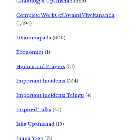
Chandogya Upanishad
(625)
Complete Works of Swami Vivekananda
(1,494)
Dhammapada
(306)
Economics
(1)
Hymns and Prayers
(31)
Important Incidents
(554)
Important Incidents Telugu
(4)
Inspired Talks
(45)
Isha Upanishad
(15)
Jnana Yoga
(17)