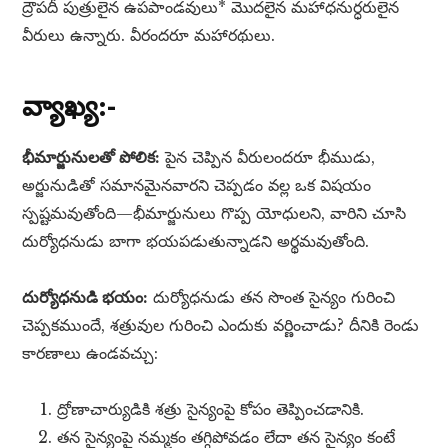
ద్రౌపదీ పుత్రులైన ఉపపాండవులు* మొదలైన మహాధనుర్ధరులైన
వీరులు ఉన్నారు. వీరందరూ మహారథులు.
వ్యాఖ్య:-
భీమార్జునులతో పోలిక:
పైన చెప్పిన వీరులందరూ భీముడు,
అర్జునుడితో సమానమైనవారని చెప్పడం వల్ల ఒక విషయం
స్పష్టమవుతోంది—భీమార్జునులు గొప్ప యోధులని, వారిని చూసి
దుర్యోధనుడు బాగా భయపడుతున్నాడని అర్థమవుతోంది.
దుర్యోధనుడి భయం:
దుర్యోధనుడు తన సొంత సైన్యం గురించి
చెప్పకముందే, శత్రువుల గురించి ఎందుకు వర్ణించాడు? దీనికి రెండు
కారణాలు ఉండవచ్చు:
ద్రోణాచార్యుడికి శత్రు సైన్యంపై కోపం తెప్పించడానికి.
తన సైన్యంపై నమ్మకం తగ్గిపోవడం లేదా తన సైన్యం కంటే