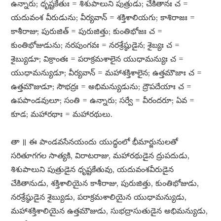
ఉన్నారు; ధృష్టకేతుః = శిశుపాలుని పుత్రుడు; చేకితానః చ =
యదువంశ వీరుడును; వీర్యవాన్​ = శక్తిశాలియగు; కాశిరాజః =
కాశీరాజు; పురుజిత్​ = పురుజిత్తు; కుంతిభోజః చ =
కుంతిభోజుడును; నరపుంగవః = నరశ్రేష్ఠుడైన; శైబ్యః చ =
శైబ్యుడూ; విక్రాంతః = పరాక్రమశాలైన యుధామన్యుః చ =
యుధామన్యుడూ; వీర్యవాన్​ = మహాశక్తిశాలైన; ఉత్తమౌజాః చ =
ఉత్తమౌజుడూ; సౌభద్రః = అభిమన్యుడును; ద్రౌపదేయాః చ =
ఉపపాండవులూ; సంతి = ఉన్నారు; సర్వే = వీరందరూ; ఏవ =
కూడ; మహారథాః = మహారథులు.
తా ॥ ఈ పాండవసేనయందు యుద్ధంలో భీమార్జునులతో
సరితూగగల సాత్యకి, విరాటరాజు, మహారథుడైన ద్రుపదుడు,
శిశుపాలుని పుత్రుడైన ధృష్టకేతువు, యదువంశవీరుడైన
చేకితానుడు, శక్తిశాలియైన కాశీరాజు, పురుజిత్తు, కుంతిభోజుడు,
నరశ్రేష్ఠుడైన శైబ్యుడు, పరాక్రమశాలియైన యుధామన్యుడు,
మహాశక్తిశాలియైన ఉత్తమౌజుడు, సుభద్రాసుతుడైన అభిమన్యుడు,