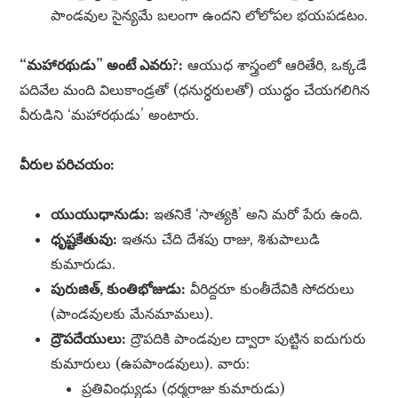
పాండవుల సైన్యమే బలంగా ఉందని లోలోపల భయపడటం.
“మహారథుడు” అంటే ఎవరు?:
ఆయుధ శాస్త్రంలో ఆరితేరి, ఒక్కడే
పదివేల మంది విలుకాండ్రతో (ధనుర్ధరులతో) యుద్ధం చేయగలిగిన
వీరుడిని ‘మహారథుడు’ అంటారు.
వీరుల పరిచయం:
యుయుధానుడు:
ఇతనికే ‘సాత్యకి’ అని మరో పేరు ఉంది.
ధృష్టకేతువు:
ఇతను చేది దేశపు రాజు, శిశుపాలుడి
కుమారుడు.
పురుజిత్, కుంతిభోజుడు:
వీరిద్దరూ కుంతీదేవికి సోదరులు
(పాండవులకు మేనమామలు).
ద్రౌపదేయులు:
ద్రౌపదికి పాండవుల ద్వారా పుట్టిన ఐదుగురు
కుమారులు (ఉపపాండవులు). వారు:
ప్రతివింధ్యుడు (ధర్మరాజు కుమారుడు)