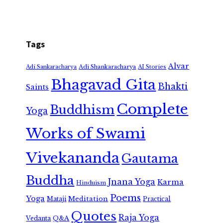
Tags
Alvar
Adi Shankaracharya
Adi Sankaracharya
AI Stories
Bhagavad Gita
Bhakti
Saints
Complete
Buddhism
Yoga
Works of Swami
Vivekananda
Gautama
Buddha
Jnana Yoga
Karma
Hinduism
Poems
Yoga
Meditation
Mataji
Practical
Quotes
Raja Yoga
Vedanta
Q&A