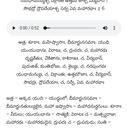
యుధామన్యుశ్చ విక్రాంత ఉత్తమౌజాశ్చ వీర్యవాన్​ ।
సౌభద్రో ద్రౌపదేయాశ్చ సర్వ ఏవ మహారథాః ॥ 6
అత్ర, శూరాః, మహేష్వాసాః, భీమార్జునసమాః, యుధి,
యుయుధానః, విరాటః, చ, ద్రుపదః, చ, మహారథః
ధృష్టకేతుః, చేకితానః, కాశిరాజః, చ, వీర్యవాన్​,
పురుజిత్​, కుంతిభోజః, చ, శైబ్యః, చ, నరపుంగవః
యుధామన్యుః, చ, విక్రాంతః, ఉత్తమౌజాః, చ, వీర్యవాన్​,
సౌభద్రః, ద్రౌపదేయాః, చ, సర్వే, ఏవ, మహారథాః
అత్ర = అక్కడ యుది = యుద్ధంలో; భీమార్జునసమాః =
భీమార్జునతుల్యులైన; మహా ఇష్వాసాః = మహాధనుర్ధనులు; శూరాః
= వీరులు; యుయుధానః = సాత్యకి; విరాటః చ = మత్స్యరాజు;
మహారథః =మహారథుడైన; ద్రుపదః చ = ద్రుపదుడు; సంతి =