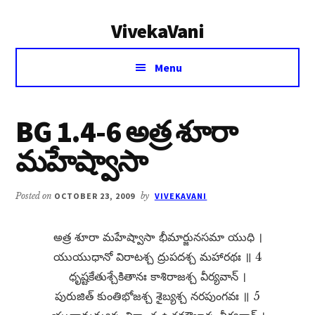
Additional
Skip
Skip
VivekaVani
to
to
menu
main
primary
Voice
content
sidebar
Menu
of
Vivekananda
BG 1.4-6 అత్ర శూరా
మహేష్వాసా
Posted on
OCTOBER 23, 2009
by
VIVEKAVANI
అత్ర శూరా మహేష్వాసా భీమార్జునసమా యుధి ।
యుయుధానో విరాటశ్చ ద్రుపదశ్చ మహారథః ॥ 4
ధృష్టకేతుశ్చేకితానః కాశిరాజశ్చ వీర్యవాన్​ ।
పురుజిత్​ కుంతిభోజశ్చ శైబ్యశ్చ నరపుంగవః ॥ 5