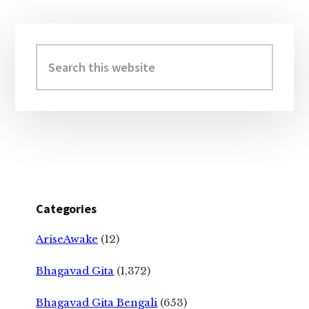
Primary
Sidebar
Search
this
website
Categories
AriseAwake
(12)
Bhagavad Gita
(1,372)
Bhagavad Gita Bengali
(653)