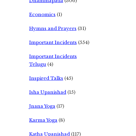
Dhammapada
(306)
Economics
(1)
Hymns and Prayers
(31)
Important Incidents
(554)
Important Incidents
Telugu
(4)
Inspired Talks
(45)
Isha Upanishad
(15)
Jnana Yoga
(17)
Karma Yoga
(8)
Katha Upanishad
(117)