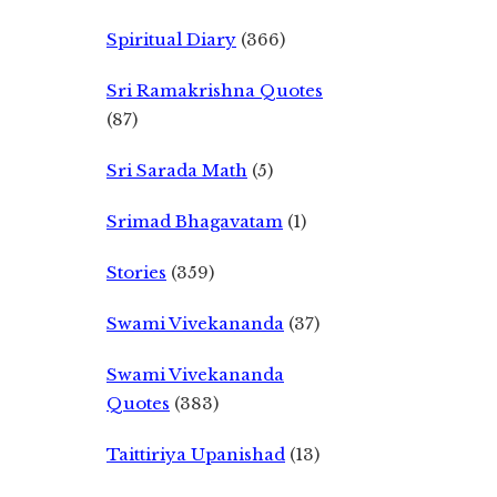
Spiritual Diary
(366)
Sri Ramakrishna Quotes
(87)
Sri Sarada Math
(5)
Srimad Bhagavatam
(1)
Stories
(359)
Swami Vivekananda
(37)
Swami Vivekananda
Quotes
(383)
Taittiriya Upanishad
(13)