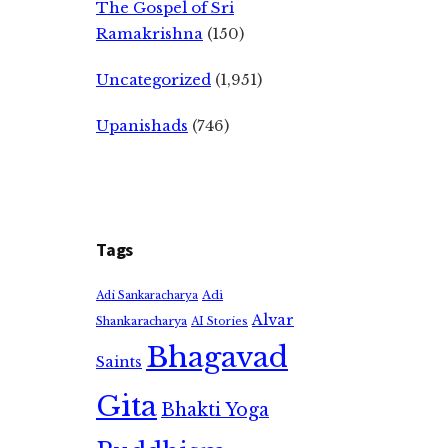
The Gospel of Sri
Ramakrishna
(150)
Uncategorized
(1,951)
Upanishads
(746)
Tags
Adi
Adi Sankaracharya
Alvar
Shankaracharya
AI Stories
Bhagavad
Saints
Gita
Bhakti Yoga