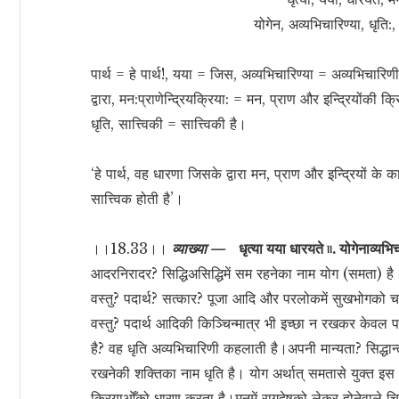
योगेन, अव्यभिचारिण्या, धृति:,
पार्थ = हे पार्थ!, यया = जिस, अव्यभिचारिण्या = अव्यभिचारिणी
द्वारा, मन:प्राणेन्द्रियक्रिया: = मन, प्राण और इन्द्रियोंक
धृति, सात्त्विकी = सात्त्विकी है।
‘हे पार्थ, वह धारणा जिसके द्वारा मन, प्राण और इन्द्रियों के क
सात्त्विक होती है’।
।।18.33।।
व्याख्या —
धृत्या यया धारयते ৷৷. योगेनाव्य
आदरनिरादर? सिद्धिअसिद्धिमें सम रहनेका नाम योग (समता) है
वस्तु? पदार्थ? सत्कार? पूजा आदि और परलोकमें सुखभोगको
वस्तु? पदार्थ आदिकी किञ्चिन्मात्र भी इच्छा न रखकर केवल प
है? वह धृति अव्यभिचारिणी कहलाती है।अपनी मान्यता? सिद्धान्
रखनेकी शक्तिका नाम धृति है। योग अर्थात् समतासे युक्त इस अव
क्रियाओँको धारण करता है।मनमें रागद्वेषको लेकर होनेवाले च