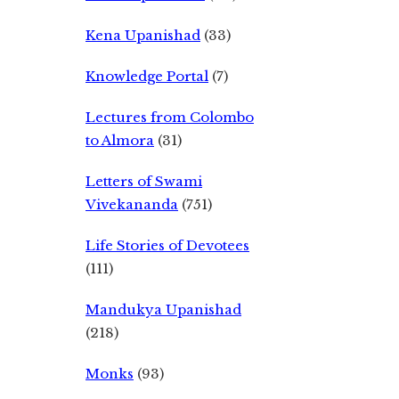
Kena Upanishad
(33)
Knowledge Portal
(7)
Lectures from Colombo
to Almora
(31)
Letters of Swami
Vivekananda
(751)
Life Stories of Devotees
(111)
Mandukya Upanishad
(218)
Monks
(93)