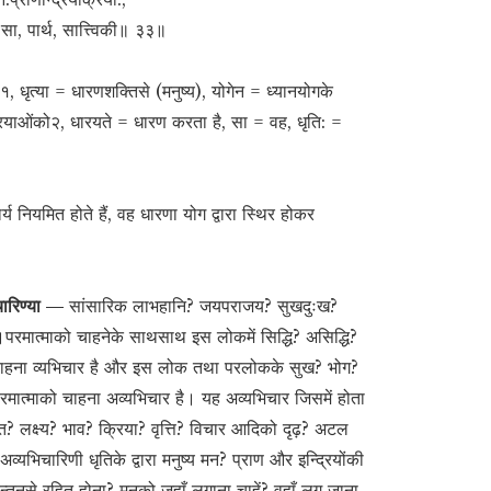
 सा, पार्थ, सात्त्विकी॥ ३३॥
१, धृत्या = धारणशक्तिसे (मनुष्य), योगेन = ध्यानयोगके
ी क्रियाओंको२, धारयते = धारण करता है, सा = वह, धृति: =
ार्य नियमित होते हैं, वह धारणा योग द्वारा स्थिर होकर
भिचारिण्या —
सांसारिक लाभहानि? जयपराजय? सुखदुःख?
।परमात्माको चाहनेके साथसाथ इस लोकमें सिद्धि? असिद्धि?
 चाहना व्यभिचार है और इस लोक तथा परलोकके सुख? भोग?
रमात्माको चाहना अव्यभिचार है। यह अव्यभिचार जिसमें होता
त? लक्ष्य? भाव? क्रिया? वृत्ति? विचार आदिको दृढ़? अटल
्यभिचारिणी धृतिके द्वारा मनुष्य मन? प्राण और इन्द्रियोंकी
िन्तनसे रहित होना? मनको जहाँ लगाना चाहें? वहाँ लग जाना