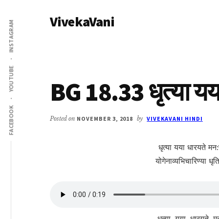
Additional
Skip
Skip
VivekaVani
to
to
menu
INSTAGRAM
main
primary
Voice
content
sidebar
of
Vivekananda
YOUTUBE
BG 18.33 धृत्या यय
FACEBOOK
Posted on
NOVEMBER 3, 2018
by
VIVEKAVANI HINDI
धृत्या यया धारयते मन:प
योगेनाव्यभिचारिण्या धृति
धृत्या, यया, धारयते, मन