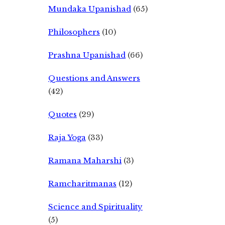
Mundaka Upanishad
(65)
Philosophers
(10)
Prashna Upanishad
(66)
Questions and Answers
(42)
Quotes
(29)
Raja Yoga
(33)
Ramana Maharshi
(3)
Ramcharitmanas
(12)
Science and Spirituality
(5)