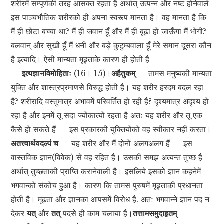
शरीरमें सम्पूर्णकी तरह आसक्त रहता है अर्थात् उत्पन्न और नष्ट होनेवाले
इस पाञ्चभौतिक शरीरको ही अपना स्वरूप मानता है। वह मानता है कि
मैं ही छोटा बच्चा था? मैं ही जवान हूँ और मैं ही बूढ़ा हो जाऊँगा मैं भोगी?
बलवान् और सुखी हूँ मैं धनी और बड़े कुटुम्बवाला हूँ मेरे समान दूसरा कौन
है इत्यादि। ऐसी मान्यता मूढ़ताके कारण ही होती है
—
इत्यज्ञानविमोहिताः
(16। 15)।
अहैतुकम् —
तामस मनुष्यकी मान्यता
युक्ति और शास्त्रप्रमाणसे विरुद्ध होती है। यह शरीर हरदम बदल रहा
है? शरीरादि वस्तुमात्र अभावमें परिवर्तित हो रही है? दृश्यमात्र अदृश्य हो
रहा है और इनमें तू सदा ज्योंकात्यों रहता है अतः यह शरीर और तू एक
कैसे हो सकते हैं — इस प्रकारकी युक्तियोंको वह स्वीकार नहीं करता।
अतत्त्वार्थवदल्पं च —
यह शरीर और मैं दोनों अलगअलग हैं — इस
वास्तविक ज्ञान(विवेक) से वह रहित है। उसकी समझ अत्यन्त तुच्छ है
अर्थात् तुच्छताकी प्राप्ति करानेवाली है। इसलिये इसको ज्ञान कहनेमें
भगवान्को संकोच हुआ है। कारण कि तामस पुरुषमें मूढ़ताकी प्रधानता
होती है। मूढ़ता और ज्ञानका आपसमें विरोध है. अतः भगवान्ने ज्ञान पद न
देकर
यत्
और
तत्
पदसे ही काम चलाया है।
तत्तामसमुदाहृतम्