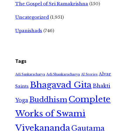
The Gospel of Sri Ramakrishna
(150)
Uncategorized
(1,951)
Upanishads
(746)
Tags
Alvar
Adi Shankaracharya
Adi Sankaracharya
AI Stories
Bhagavad Gita
Bhakti
Saints
Complete
Buddhism
Yoga
Works of Swami
Vivekananda
Gautama