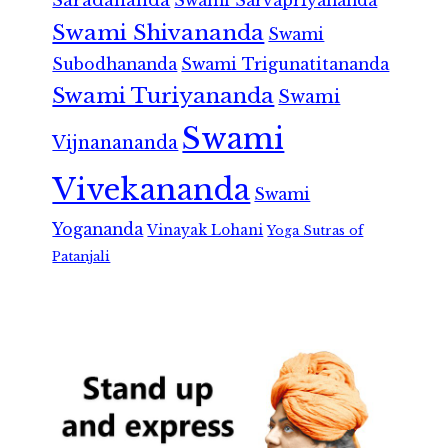
Saradananda
Swami Sarvapriyananda
Swami Shivananda
Swami
Subodhananda
Swami Trigunatitananda
Swami Turiyananda
Swami
Swami
Vijnanananda
Vivekananda
Swami
Yogananda
Vinayak Lohani
Yoga Sutras of
Patanjali