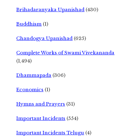
Brihadaranyaka Upanishad
(430)
Buddhism
(1)
Chandogya Upanishad
(625)
Complete Works of Swami Vivekananda
(1,494)
Dhammapada
(306)
Economics
(1)
Hymns and Prayers
(31)
Important Incidents
(554)
Important Incidents Telugu
(4)