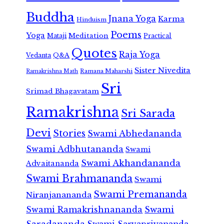
Buddha
Jnana Yoga
Karma
Hinduism
Poems
Yoga
Meditation
Mataji
Practical
Quotes
Raja Yoga
Vedanta
Q&A
Sister Nivedita
Ramana Maharshi
Ramakrishna Math
Sri
Srimad Bhagavatam
Ramakrishna
Sri Sarada
Devi
Stories
Swami Abhedananda
Swami Adbhutananda
Swami
Swami Akhandananda
Advaitananda
Swami Brahmananda
Swami
Swami Premananda
Niranjanananda
Swami Ramakrishnananda
Swami