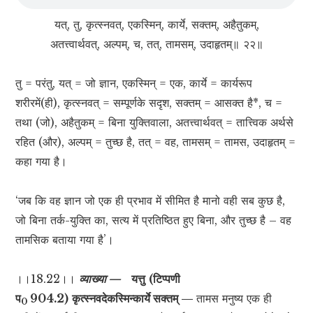
यत्, तु, कृत्स्नवत्, एकस्मिन्, कार्ये, सक्तम्, अहैतुकम्,
अतत्त्वार्थवत्, अल्पम्, च, तत्, तामसम्, उदाहृतम्॥ २२॥
तु = परंतु, यत् = जो ज्ञान, एकस्मिन् = एक, कार्ये = कार्यरूप
शरीरमें(ही), कृत्स्नवत् = सम्पूर्णके सदृश, सक्तम् = आसक्त है*, च =
तथा (जो), अहैतुकम् = बिना युक्तिवाला, अतत्त्वार्थवत् = तात्त्विक अर्थसे
रहित (और), अल्पम् = तुच्छ है, तत् = वह, तामसम् = तामस, उदाहृतम् =
कहा गया है।
‘जब कि वह ज्ञान जो एक ही प्रभाव में सीमित है मानो वही सब कुछ है,
जो बिना तर्क-युक्ति का, सत्य में प्रतिष्ठित हुए बिना, और तुच्छ है – वह
तामसिक बताया गया है’।
।।18.22।।
व्याख्या —
यत्तु
(टिप्पणी
प
904.2)
कृत्स्नवदेकस्मिन्कार्ये सक्तम् —
तामस मनुष्य एक ही
0