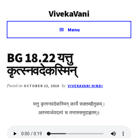
Additional
Skip
Skip
VivekaVani
to
to
menu
main
primary
Voice
content
sidebar
Menu
of
Vivekananda
BG 18.22 यत्तु
कृत्स्नवदेकस्मिन्
Posted on
OCTOBER 22, 2018
by
VIVEKAVANI HINDI
यत्तु कृत्स्नवदेकस्मिन् कार्ये सक्तमहैतुकम्।
अतत्त्वार्थवदल्पं च तत्तामसमुदाहृतम्॥