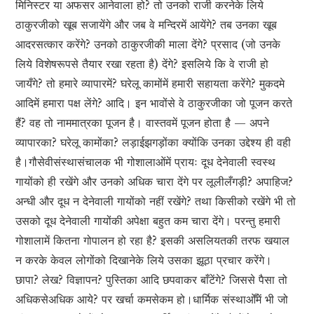
मिनिस्टर या अफसर आनेवाला हो? तो उनको राजी करनेके लिये
ठाकुरजीको खूब सजायेंगे और जब वे मन्दिरमें आयेंगे? तब उनका खूब
आदरसत्कार करेंगे? उनको ठाकुरजीकी माला देंगे? प्रसाद (जो उनके
लिये विशेषरूपसे तैयार रखा रहता है) देंगे? इसलिये कि वे राजी हो
जायँगे? तो हमारे व्यापारमें? घरेलू कामोंमें हमारी सहायता करेंगे? मुकदमे
आदिमें हमारा पक्ष लेंगे? आदि। इन भावोंसे वे ठाकुरजीका जो पूजन करते
हैं? वह तो नाममात्रका पूजन है। वास्तवमें पूजन होता है — अपने
व्यापारका? घरेलू कामोंका? लड़ाईझगड़ोंका क्योंकि उनका उद्देश्य ही वही
है।गौसेवीसंस्थासंचालक भी गोशालाओंमें प्रायः दूध देनेवाली स्वस्थ
गायोंको ही रखेंगे और उनको अधिक चारा देंगे पर लूलीलँगड़ी? अपाहिज?
अन्धी और दूध न देनेवाली गायोंको नहीं रखेंगे? तथा किसीको रखेंगे भी तो
उसको दूध देनेवाली गायोंकी अपेक्षा बहुत कम चारा देंगे। परन्तु हमारी
गोशालामें कितना गोपालन हो रहा है? इसकी असलियतकी तरफ खयाल
न करके केवल लोगोंको दिखानेके लिये उसका झूठा प्रचार करेंगे।
छापा? लेख? विज्ञापन? पुस्तिका आदि छपवाकर बाँटेंगे? जिससे पैसा तो
अधिकसेअधिक आये? पर खर्चा कमसेकम हो।धार्मिक संस्थाओँमें भी जो