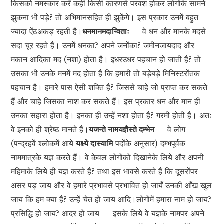
किसको नमस्कार करें कहीं किसी कारणसे परवश होकर लोगोंके सामने
झुकना भी पड़े? तो अभिमानसहित ही झुकेंगे। इस प्रकार उनमें बहुत
ज्यादा ऐंठअकड़ रहती है।
धनमानमदान्विताः —
वे धन और मानके मदसे
सदा चूर रहते हैं। उनमें धनका? अपने जनोंका? जमीनजायदाद और
मकान आदिका मद (नशा) होता है। इधरउधर पहचान हो जाती है? तो
उसका भी उनके मनमें मद होता है कि हमारी तो बड़ेबड़े मिनिस्टरोंतक
पहचान है। हमारे पास ऐसी शक्ति है? जिससे चाहे जो प्राप्त कर सकते
हैं और चाहे जिसका नाश कर सकते हैं। इस प्रकार धन और मान ही
उनका सहारा होता है। इनका ही उन्हें नशा होता है? गरमी होती है। अतः
वे इनको ही श्रेष्ठ मानते हैं।
यजन्ते नामयज्ञैस्ते दम्भेन —
वे लोग
(पन्द्रहवें श्लोकमें आये
यक्ष्ये दास्यामि
पदोंके अनुसार) दम्भपूर्वक
नाममात्रके यज्ञ करते हैं। वे केवल लोगोंको दिखानेके लिये और अपनी
महिमाके लिये ही यज्ञ करते हैं? तथा इस भावसे करते हैं कि दूसरोंपर
असर पड़ जाय और वे हमारे प्रभावसे प्रभावित हो जायँ उनकी आँख खुल
जाय कि हम क्या हैं? उन्हें चेत हो जाय आदि।लोगोंमें हमारा नाम हो जाय?
प्रसिद्धि हो जाय? आदर हो जाय — इसके लिये वे यज्ञके नामपर अपने