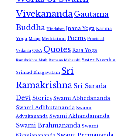
Vivekananda
Gautama
Buddha
Jnana Yoga
Karma
Hinduism
Poems
Yoga
Meditation
Mataji
Practical
Quotes
Raja Yoga
Vedanta
Q&A
Sister Nivedita
Ramana Maharshi
Ramakrishna Math
Sri
Srimad Bhagavatam
Ramakrishna
Sri Sarada
Devi
Stories
Swami Abhedananda
Swami Adbhutananda
Swami
Swami Akhandananda
Advaitananda
Swami Brahmananda
Swami
Swami Premananda
Niranjanananda