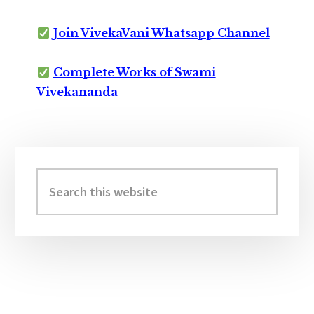
Join VivekaVani Whatsapp Channel
Complete Works of Swami
Vivekananda
Primary
Sidebar
Search
this
website