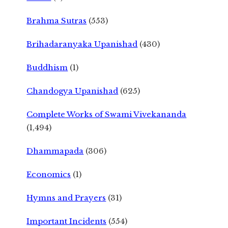
Brahma Sutras
(553)
Brihadaranyaka Upanishad
(430)
Buddhism
(1)
Chandogya Upanishad
(625)
Complete Works of Swami Vivekananda
(1,494)
Dhammapada
(306)
Economics
(1)
Hymns and Prayers
(31)
Important Incidents
(554)