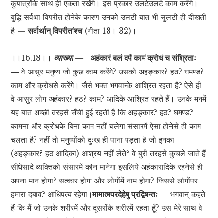
कुपात्रोंके साथ ही एकता रखेंगे। इस प्रकार उलटेउलटे काम करेंगे।
बुद्धि सर्वथा विपरीत होनेके कारण उनको उलटी बात भी सुलटी ही दीखती
है —
सर्वार्थान् विपरीतांश्च
(गीता 18। 32)।
।।16.18।।
व्याख्या —
अहंकारं बलं दर्पं कामं क्रोधं च संश्रिताः
—
वे आसुर मनुष्य जो कुछ काम करेंगे? उसको अहङ्कार? हठ? घमण्ड?
काम और क्रोधसे करेंगे। जैसे भक्त भगवान्के आश्रित रहता है? ऐसे ही
वे आसुर लोग अहंकार? हठ? काम? आदिके आश्रित रहते हैं। उनके मनमें
यह बात अच्छी तरहसे जँची हुई रहती है कि अहङ्कार? हठ? घमण्ड?
कामना और क्रोधके बिना काम नहीं चलेगा संसारमें ऐसा होनेसे ही काम
चलता है? नहीं तो मनुष्योंको दुःख ही पाना पड़ता है जो इनका
(अहङ्कार? हठ आदिका) आश्रय नहीं लेते? वे बुरी तरहसे कुचले जाते हैं
सीधेसादे व्यक्तिको संसारमें कौन मानेगा इसलिये अहंकारादिके रहनेसे ही
अपना मान होगा? सत्कार होगा और लोगोंमें नाम होगा? जिससे लोगोंपर
हमारा दबाव? आधिपत्य रहेगा।
मामात्मपरदेहेषु प्रद्विषन्तः —
भगवान् कहते
हैं कि मैं जो उनके शरीरमें और दूसरोंके शरीरमें रहता हूँ? उस मेरे साथ वे