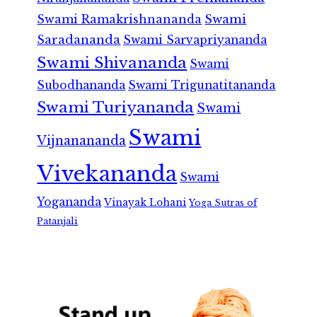
Swami Ramakrishnananda
Swami
Saradananda
Swami Sarvapriyananda
Swami Shivananda
Swami
Subodhananda
Swami Trigunatitananda
Swami Turiyananda
Swami
Swami
Vijnanananda
Vivekananda
Swami
Yogananda
Vinayak Lohani
Yoga Sutras of
Patanjali