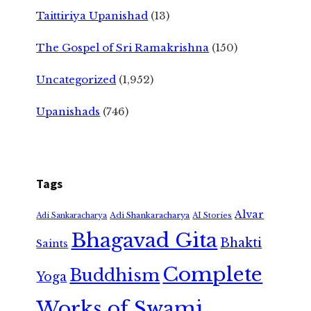
Taittiriya Upanishad
(13)
The Gospel of Sri Ramakrishna
(150)
Uncategorized
(1,952)
Upanishads
(746)
Tags
Alvar
Adi Shankaracharya
Adi Sankaracharya
AI Stories
Bhagavad Gita
Bhakti
Saints
Complete
Buddhism
Yoga
Works of Swami