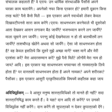
संचालक कहलाते हैं? वे प्रायः उन धार्मिक संस्थाओंके पैसोंसे अपने
घरका काम चलायेंगे। अपनेको नफा किस प्रकार हो? हमारी दूकान किस
तरह चले? पैसे कैसे मिलें — इस प्रकार अपने स्वार्थको लेकर केवल
दिखावटीपनसे सारा काम करेंगे।प्रायः साधनभजन करनेवाले भी दूसरेको
आता देखकर आसन लगाकर बैठ जायँगे? भजनध्यान करने लग जायँगे?
माला घुमाने लग जायँगे। परन्तु कोई देखनेवाला न हो तो बातचीतमें लग
जायँगे? ताशचौपड़ खेलेंगे अथवा सो जायँगे। ऐसा जो साधनभजन होता
है? वह केवल इसलिये कि दूसरे मुझे अच्छा मानें? भक्त मानें और मेरी
प्रशंसा करें? मेरा आदरसम्मान करें? मुझे पैसे मिलें? लोगोंमें मेरा नाम हो
जाय? आदि। इस प्रकार यह साधनभजन भगवान्का तो नाममात्रके लिये
होता है? पर वास्तवमें साधनभजन होता है अपने नामका? अपने शरीरका?
पैसोंका। इस प्रकार आसुरी प्रकृतिवालोंके विषयमें कहाँतक कहा जाय
अविधिपूर्वकम् —
वे आसुर मनुष्य शास्त्रविधिको तो मानते ही नहीं? सदा
शास्त्रनिषिद्ध काम करते हैं। वे यज्ञ? दान आदि तो करेंगे? पर उनको
विधिपूर्वक नहीं करेंगे। दान करेंगे तो सुपात्रको न देकर कुपात्रको देंगे।