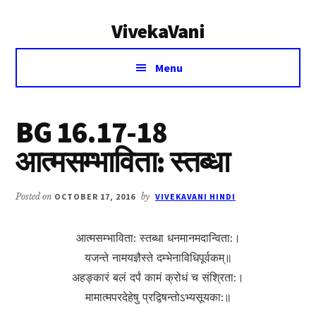
Additional
Skip
Skip
VivekaVani
to
to
menu
main
primary
Voice
content
sidebar
Menu
of
Vivekananda
BG 16.17-18
आत्मसम्भाविता: स्तब्धा
Posted on
OCTOBER 17, 2016
by
VIVEKAVANI HINDI
आत्मसम्भाविता: स्तब्धा धनमानमदान्विता:।
यजन्ते नामयज्ञैस्ते दम्भेनाविधिपूर्वकम्॥
अहङ्कारं बलं दर्पं कामं क्रोधं च संश्रिता:।
मामात्मपरदेहेषु प्रद्विषन्तोऽभ्यसूयका:॥