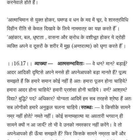
करनेवाले होते हैं।
‘आत्माभिमान से युक्त होकर, घमण्ड व धन के मद में चूर, वे शास्त्रविधि
विहीन रीति से केवल दिखावे के लिये नाममात्र का यज्ञ करते हैं’।
‘अहंकार, बल, धृष्टता , वासना और क्रोध के वशीभूत होकर ये द्रोही
व्यक्ति अपने व दूसरों के शरीर में मुझ (अन्तरात्मा) को घृणा करते हैं’।
।।16.17।।
व्याख्या —
आत्मसम्भाविताः —
वे धन? मान? बड़ाई?
आदर आदिकी दृष्टिसे अपने मनसे ही अपनेआपको बड़ा मानते हैं? पूज्य
समझते हैं कि हमारे समान कोई नहीं है अतः हमारा पूजन होना चाहिये?
हमारा आदर होना चाहिये? हमारी प्रशंसा होनी चाहिये। वर्ण? आश्रम?
विद्या? बुद्धि? पद? अधिकार? योग्यता आदिमें हम सब तरहसे श्रेष्ठ हैं अतः
सब लोगोंको हमारे अनुकूल चलना चाहिये।
स्तब्धाः —
वे किसीके सामने
नम्र नहीं होते? नमते नहीं। कोई सन्तमहात्मा या अवतारी भगवान् ही
सामने क्यों न आ जायँ? तो भी वे उनको नमस्कार नहीं करेंगे। वे तो
अपनेआपको ही ऊँचा समझते हैं? फिर किसके सामने नम्रता करें और