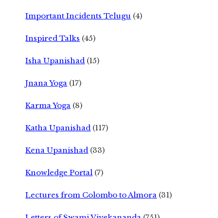
Important Incidents Telugu
(4)
Inspired Talks
(45)
Isha Upanishad
(15)
Jnana Yoga
(17)
Karma Yoga
(8)
Katha Upanishad
(117)
Kena Upanishad
(33)
Knowledge Portal
(7)
Lectures from Colombo to Almora
(31)
Letters of Swami Vivekananda
(751)