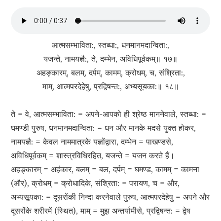
आत्मसम्भाविता:, स्तब्धा:, धनमानमदान्विता:,
यजन्ते, नामयज्ञै:, ते, दम्भेन, अविधिपूर्वकम्॥ १७॥
अहङ्कारम्, बलम्, दर्पम्, कामम्, क्रोधम्, च, संश्रिता:,
माम्, आत्मपरदेहेषु, प्रद्विषन्त:, अभ्यसूयका:॥ १८॥
ते = वे, आत्मसम्भाविता: = अपने-आपको ही श्रेष्ठ माननेवाले, स्तब्धा: =
घमण्डी पुरुष, धनमानमदान्विता: = धन और मानके मदसे युक्त होकर,
नामयज्ञै: = केवल नाममात्रके यज्ञोंद्वारा, दम्भेन = पाखण्डसे,
अविधिपूर्वकम् = शास्त्रविधिरहित, यजन्ते = यजन करते हैं।
अहङ्कारम् = अहंकार, बलम् = बल, दर्पम् = घमण्ड, कामम् = कामना
(और), क्रोधम् = क्रोधादिके, संश्रिता: = परायण, च = और,
अभ्यसूयका: = दूसरोंकी निन्दा करनेवाले पुरुष, आत्मपरदेहेषु = अपने और
दूसरोंके शरीरमें (स्थित), माम् = मुझ अन्तर्यामीसे, प्रद्विषन्त: = द्वेष