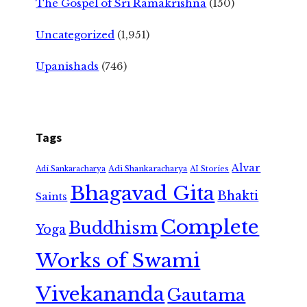
The Gospel of Sri Ramakrishna
(150)
Uncategorized
(1,951)
Upanishads
(746)
Tags
Alvar
Adi Shankaracharya
Adi Sankaracharya
AI Stories
Bhagavad Gita
Bhakti
Saints
Complete
Buddhism
Yoga
Works of Swami
Vivekananda
Gautama