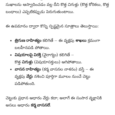
సుఖాలను ఆస్వాదించడం వల్ల దీని కొత్త చిగుళ్లు (కొత్త కోరికలు, కొత్త
బంధాలు) ఎప్పటికప్పుడు పెరుగుతుంటాయి.
ఈ ఉపమానం ద్వారా కొన్ని స్పష్టమైన సూత్రాలు తెలుస్తాయి:
త్రిగుణ రాహిత్యం
కలిగితే – ఈ వృక్షపు
శాఖలు
క్రమంగా
బలహీనపడి పోతాయి.
విషయాలపై విరక్తి
(వైరాగ్యం) కలిగితే –
కొత్త
చిగుళ్లు
(విషయాసక్తులు) ఆగిపోతాయి.
వాసన రాహిత్యం
(కర్మ వాసనల నాశనం) వస్తే – ఈ
వృక్షపు
వేర్లు
నశించి పూర్తిగా మూలం నుంచే చెట్టు
పడిపోతుంది.
చెట్టుకు ప్రధాన ఆధారం వేర్లు కదా; అలాగే ఈ సంసార వృక్షానికి
అసలు ఆధారం
కర్మ వాసనలే
.