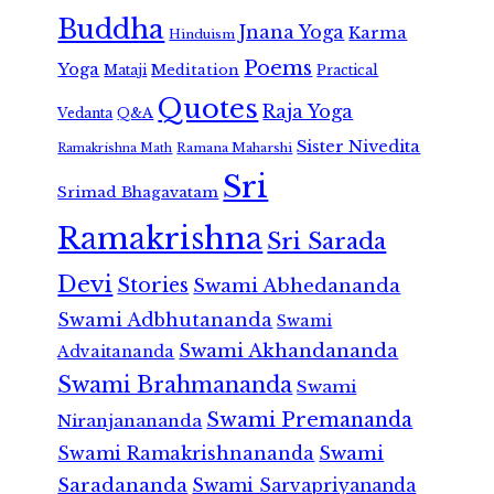
Buddha
Jnana Yoga
Karma
Hinduism
Poems
Yoga
Meditation
Mataji
Practical
Quotes
Raja Yoga
Vedanta
Q&A
Sister Nivedita
Ramana Maharshi
Ramakrishna Math
Sri
Srimad Bhagavatam
Ramakrishna
Sri Sarada
Devi
Stories
Swami Abhedananda
Swami Adbhutananda
Swami
Swami Akhandananda
Advaitananda
Swami Brahmananda
Swami
Swami Premananda
Niranjanananda
Swami Ramakrishnananda
Swami
Saradananda
Swami Sarvapriyananda