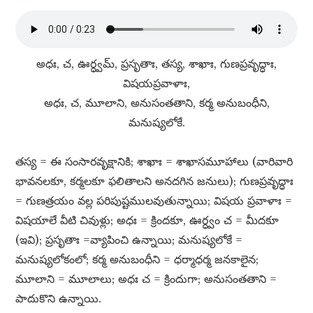
అధః, చ, ఊర్ధ్వమ్​, ప్రసృతాః, తస్య, శాఖాః, గుణప్రవృద్ధాః,
విషయప్రవాళాః,
అధః, చ, మూలాని, అనుసంతతాని, కర్మ అనుబంధీని,
మనుష్యలోకే.
తస్య = ఈ సంసారవృక్షానికి; శాఖాః = శాఖాసమూహాలు (వారివారి
భావనలకూ, కర్మలకూ ఫలితాలని అనదగిన జనులు); గుణప్రవృద్ధాః
= గుణత్రయం వల్ల పరిపుష్టములవుతున్నాయి; విషయ ప్రవాళాః =
విషయాలే వీటి చివుళ్లు; అధః = క్రిందకూ, ఊర్ధ్వం చ = మీదకూ
(ఇవి); ప్రసృతాః =వ్యాపించి ఉన్నాయి; మనుష్యలోకే =
మనుష్యలోకంలో; కర్మ అనుబంధీని = ధర్మాధర్మ జనకాలైన;
మూలాని = మూలాలు; అధః చ = క్రిందుగా; అనుసంతతాని =
పాదుకొని ఉన్నాయి.