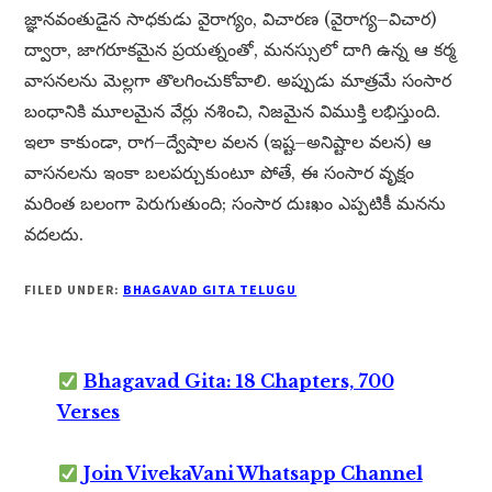
జ్ఞానవంతుడైన సాధకుడు వైరాగ్యం, విచారణ (వైరాగ్య–విచార)
ద్వారా, జాగరూకమైన ప్రయత్నంతో, మనస్సులో దాగి ఉన్న ఆ కర్మ
వాసనలను మెల్లగా తొలగించుకోవాలి. అప్పుడు మాత్రమే సంసార
బంధానికి మూలమైన వేర్లు నశించి, నిజమైన విముక్తి లభిస్తుంది.
ఇలా కాకుండా, రాగ–ద్వేషాల వలన (ఇష్ట–అనిష్టాల వలన) ఆ
వాసనలను ఇంకా బలపర్చుకుంటూ పోతే, ఈ సంసార వృక్షం
మరింత బలంగా పెరుగుతుంది; సంసార దుఃఖం ఎప్పటికీ మనను
వదలదు.
FILED UNDER:
BHAGAVAD GITA TELUGU
Bhagavad Gita: 18 Chapters, 700
Verses
Join VivekaVani Whatsapp Channel