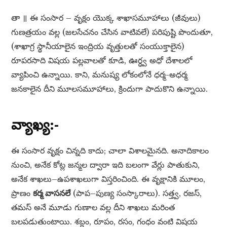
తా ॥ ఈ సంసార – వృక్షం యొక్క శాఖాసమూహాలు (జీవులు)
గుణత్రయం వల్ల (జలసేచనం చేసిన వాటివలే) పరిపుష్టి పొందుతూ,
(శాఖాగ్ర స్థానీయాలైన ఇంద్రియ వృత్తులతో సంయుక్తాలైన)
రూపరసాది విషయ పల్లవాలతో కూడి, ఊర్ధ్వ అధో దేశాలలో
వ్యాపించి ఉన్నాయి. కాని, మనుష్య లోకంలోనే ధర్మ-అధర్మ
జనకాలైన దీని మూలసమూహాలు, క్రిందుగా పాదుకొని ఉన్నాయి.
వ్యాఖ్య:-
ఈ సంసార వృక్షం చిన్నది కాదు; చాలా విశాలమైనది. అనాదికాలం
నుంచి, అనేక కోట్ల జన్మల ద్వారా ఇది బలంగా వేర్లు పాతుకుని,
అనేక శాఖలు–ఉపశాఖలుగా విస్తరించింది. ఈ వృక్షానికి మూలం,
ప్రాణం
కర్మ వాసనలే
(పాప–పుణ్య సంస్కారాలు). సత్త్వ, రజస్,
తమస్ అనే మూడు గుణాల వల్ల దీని శాఖలు మరింత
బలపడుతుంటాయి. శబ్దం, రూపం, రసం, గంధం వంటి విషయ