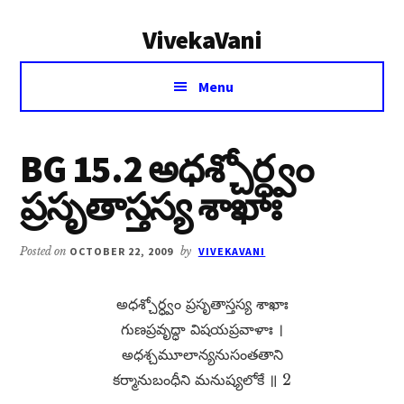
Additional
Skip
Skip
VivekaVani
to
to
menu
main
primary
Voice
content
sidebar
Menu
of
Vivekananda
BG 15.2 అధశ్చోర్ధ్వం
ప్రసృతాస్తస్య శాఖాః
Posted on
OCTOBER 22, 2009
by
VIVEKAVANI
అధశ్చోర్ధ్వం ప్రసృతాస్తస్య శాఖాః
గుణప్రవృద్ధా విషయప్రవాళాః ।
అధశ్చమూలాన్యనుసంతతాని
కర్మానుబంధీని మనుష్యలోకే ॥ 2