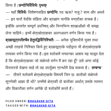
किया है।
छन्दोभिर्विविधैः पृथक्
—
यहाँ
विविधैः
विशेषणसहित
छन्दोभिः
पद ऋक? यजुः? साम और अथर्व
— इन चारों वेदोंके संहिता और ब्राह्मण भागोंके मन्त्रोंका वाचक है।
इन्हींके अन्तर्गत सम्पूर्ण उपनिषद् और भिन्नभिन्न शाखाओंको भी समझ
लेना चाहिये। इनमें क्षेत्रक्षेत्रज्ञका अलगअलग वर्णन किया गया है।
ब्रह्मसूत्रपदैश्चैव हेतुमद्भिर्विनिश्चितैः —
अनेक युक्तियोंसे युक्त तथा
अच्छी तरहसे निश्चित किये हुए ब्रह्मसूत्रके पदोंद्वारा भी क्षेत्रक्षेत्रज्ञके
तत्त्वका वर्णन किया गया है।इस श्लोकमें भगवान्का आशय यह मालूम देता
है कि क्षेत्रक्षेत्रज्ञका जो संक्षेपसे वर्णन मैं कर रहा हूँ? उसे अगर कोई
विस्तारसे देखना चाहे तो वह उपर्युक्त ग्रन्थोंमें देख सकता है।
सम्बन्ध
—
तीसरे श्लोकमें क्षेत्रक्षेत्रज्ञके विषयमें जिन छः बातोंको संक्षेपसे
सुननेकी आज्ञा दी थी? उनमेंसे क्षेत्रकी दो बातोंका अर्थात् उसके स्वरूप
और विकारोंका वर्णन आगेके दो श्लोकोंमें करते हैं।
FILED UNDER:
BHAGAVAD GITA
TAGGED WITH:
BHAGAVAD GITA