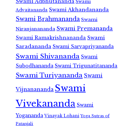
Swami Adbhutananda
Swami
Swami Akhandananda
Advaitananda
Swami Brahmananda
Swami
Swami Premananda
Niranjanananda
Swami Ramakrishnananda
Swami
Saradananda
Swami Sarvapriyananda
Swami Shivananda
Swami
Subodhananda
Swami Trigunatitananda
Swami Turiyananda
Swami
Swami
Vijnanananda
Vivekananda
Swami
Yogananda
Vinayak Lohani
Yoga Sutras of
Patanjali