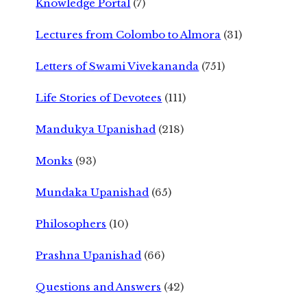
Knowledge Portal
(7)
Lectures from Colombo to Almora
(31)
Letters of Swami Vivekananda
(751)
Life Stories of Devotees
(111)
Mandukya Upanishad
(218)
Monks
(93)
Mundaka Upanishad
(65)
Philosophers
(10)
Prashna Upanishad
(66)
Questions and Answers
(42)