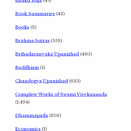
Bhakti Yoga
(45)
Book Summaries
(43)
Books
(2)
Brahma Sutras
(553)
Brihadaranyaka Upanishad
(430)
Buddhism
(1)
Chandogya Upanishad
(625)
Complete Works of Swami Vivekananda
(1,494)
Dhammapada
(306)
Economics
(1)