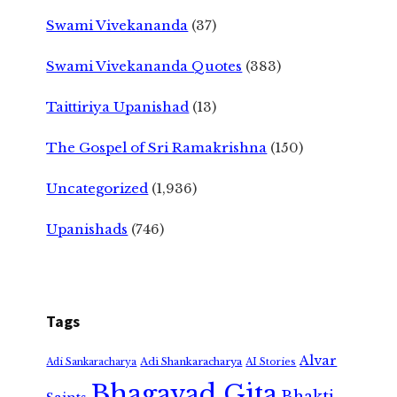
Swami Vivekananda
(37)
Swami Vivekananda Quotes
(383)
Taittiriya Upanishad
(13)
The Gospel of Sri Ramakrishna
(150)
Uncategorized
(1,936)
Upanishads
(746)
Tags
Alvar
Adi Shankaracharya
Adi Sankaracharya
AI Stories
Bhagavad Gita
Bhakti