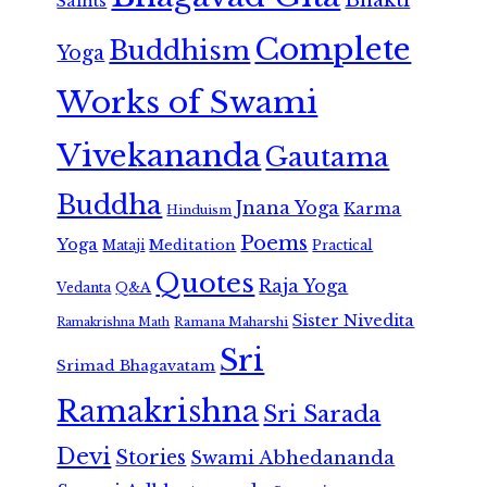
Saints
Complete
Buddhism
Yoga
Works of Swami
Vivekananda
Gautama
Buddha
Jnana Yoga
Karma
Hinduism
Poems
Yoga
Meditation
Mataji
Practical
Quotes
Raja Yoga
Vedanta
Q&A
Sister Nivedita
Ramana Maharshi
Ramakrishna Math
Sri
Srimad Bhagavatam
Ramakrishna
Sri Sarada
Devi
Stories
Swami Abhedananda