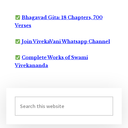
Bhagavad Gita: 18 Chapters, 700
Verses
Join VivekaVani Whatsapp Channel
Complete Works of Swami
Vivekananda
Primary
Sidebar
Search
this
website