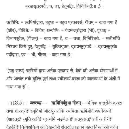
ब्रह्मसूत्रपदै:, च, एव, हेतुमद्भि:, विनिश्चितै:॥ 5॥
ऋषिभि: = ऋषियोंद्वारा, बहुधा = बहुत प्रकारसे, गीतम् = कहा गया है
(और), विविधै: = विविध, छन्दोभि: = वेदमन्त्रोंद्वारा (भी), पृथक् =
विभागपूर्वक, (गीतम्) = कहा गया है, च = तथा, विनिश्चितै: = भलीभाँति
निश्चय किये हुए, हेतुमद्भि: = युक्तियुक्त, ब्रह्मसूत्रपदै: = ब्रह्मसूत्रके
पदोंद्वारा, एव = भी, गीतम् = कहा गया है।
‘(यह सत्य) ऋषियों द्वारा अनेक प्रकार से, वेदों की अनेक घोषणाओं में,
और अत्यंत तर्क युक्ति पूर्ण तथा स्वीकार्य ब्रह्म की व्याख्याओं के अंशों में
गाया गया है’।
।।13.5।।
व्याख्या —
ऋषिभिर्बहुधा गीतम् —
वैदिक मन्त्रोंके द्रष्टा
तथा शास्त्रों? स्मृतियों और पुराणोंके रचयिता ऋषियोंने अपनेअपने
(शास्त्र? स्मृति आदि) ग्रन्थोंमें जडचेतन? सत्असत्? शरीरशरीरी?
देहदेही? नित्यअनित्य आदि शब्दोंसे क्षेत्रक्षेत्रज्ञका बहुत विस्तारसे वर्णन