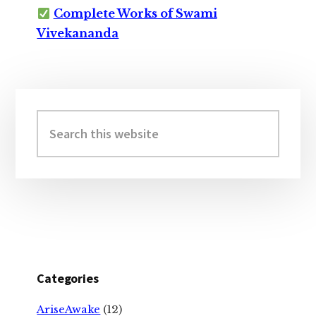
Complete Works of Swami
Vivekananda
Primary
Sidebar
Search
this
website
Categories
AriseAwake
(12)