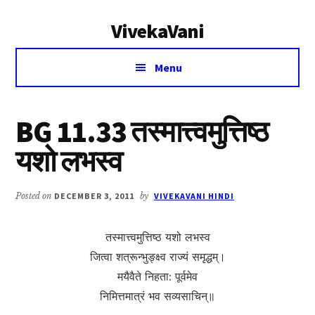
Additional
Skip
Skip
VivekaVani
to
to
menu
main
primary
Voice
content
sidebar
Menu
of
Vivekananda
BG 11.33 तस्मात्त्वमुत्तिष्ठ
यशो लभस्व
Posted on
DECEMBER 3, 2011
by
VIVEKAVANI HINDI
तस्मात्त्वमुत्तिष्ठ यशो लभस्व
जित्वा शत्रून्भुङ्क्ष्व राज्यं समृद्धम्।
मयैवैते निहता: पूर्वमेव
निमित्तमात्रं भव सव्यसाचिन्॥