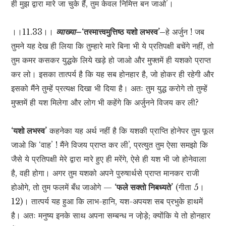
ही मुझ द्वारा मारे जा चुके हैं, तुम केवल निमित्त बन जाओ’।
।।11.33।।
व्याख्या–
‘तस्मात्त्वमुत्तिष्ठ यशो लभस्व’–
हे अर्जुन ! जब
तुमने यह देख ही लिया कि तुम्हारे मारे बिना भी ये प्रतिपक्षी बचेंगे नहीं, तो
तुम कमर कसकर युद्धके लिये खड़े हो जाओ और मुफ्तमें ही यशको प्राप्त
कर लो। इसका तात्पर्य है कि यह सब होनहार है, जो होकर ही रहेगी और
इसको मैंने तुम्हें प्रत्यक्ष दिखा भी दिया है। अतः तुम युद्ध करोगे तो तुम्हें
मुफ्तमें ही यश मिलेगा और लोग भी कहेंगे कि अर्जुनने विजय कर ली?
‘यशो लभस्व’
कहनेका यह अर्थ नहीं है कि यशकी प्राप्ति होनेपर तुम फूल
जाओ कि ‘वाह’ ! मैंने विजय प्राप्त कर ली’, प्रत्युत तुम ऐसा समझो कि
जैसे ये प्रतिपक्षी मेरे द्वारा मारे हुए ही मरेंगे, ऐसे ही यश भी जो होनेवाला
है, वही होगा। अगर तुम यशको अपने पुरुषार्थसे प्राप्त मानकर राजी
होओगे, तो तुम फलमें बँध जाओगे —
‘फले सक्तो निबध्यते’
(गीता 5।
12)। तात्पर्य यह हुआ कि लाभ-हानि, यश-अपयश सब प्रभुके हाथमें
है। अतः मनुष्य इनके साथ अपना सम्बन्ध न जो़ड़े; क्योंकि ये तो होनहार