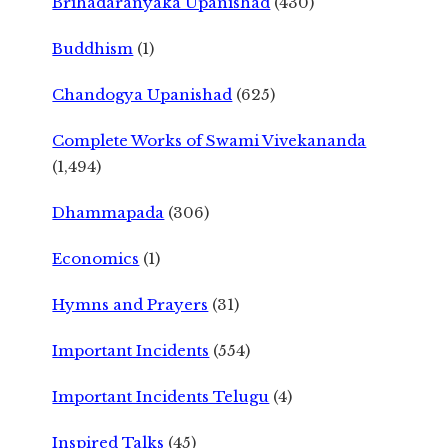
Brihadaranyaka Upanishad
(430)
Buddhism
(1)
Chandogya Upanishad
(625)
Complete Works of Swami Vivekananda
(1,494)
Dhammapada
(306)
Economics
(1)
Hymns and Prayers
(31)
Important Incidents
(554)
Important Incidents Telugu
(4)
Inspired Talks
(45)