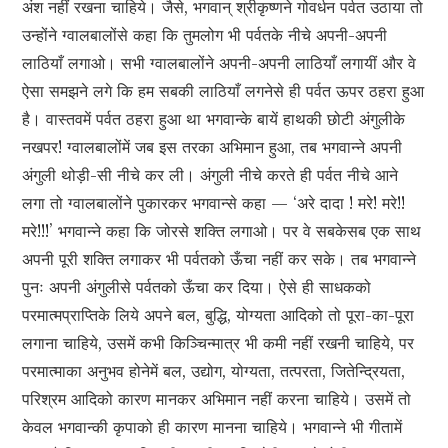
अंश नहीं रखना चाहिये। जैसे, भगवान् श्रीकृष्णने गोवर्धन पर्वत उठाया तो
उन्होंने ग्वालबालोंसे कहा कि तुमलोग भी पर्वतके नीचे अपनी-अपनी
लाठियाँ लगाओ। सभी ग्वालबालोंने अपनी-अपनी लाठियाँ लगायीं और वे
ऐसा समझने लगे कि हम सबकी लाठियाँ लगनेसे ही पर्वत ऊपर ठहरा हुआ
है। वास्तवमें पर्वत ठहरा हुआ था भगवान्के बायें हाथकी छोटी अंगुलीके
नखपर! ग्वालबालोंमें जब इस तरका अभिमान हुआ, तब भगवान्ने अपनी
अंगुली थोड़ी-सी नीचे कर ली। अंगुली नीचे करते ही पर्वत नीचे आने
लगा तो ग्वालबालोंने पुकारकर भगवान्से कहा — ‘अरे दादा ! मरे! मरे!!
मरे!!!’ भगवान्ने कहा कि जोरसे शक्ति लगाओ। पर वे सबकेसब एक साथ
अपनी पूरी शक्ति लगाकर भी पर्वतको ऊँचा नहीं कर सके। तब भगवान्ने
पुनः अपनी अंगुलीसे पर्वतको ऊँचा कर दिया। ऐसे ही साधकको
परमात्मप्राप्तिके लिये अपने बल, बुद्धि, योग्यता आदिको तो पूरा-का-पूरा
लगाना चाहिये, उसमें कभी किञ्चिन्मात्र भी कमी नहीं रखनी चाहिये, पर
परमात्माका अनुभव होनेमें बल, उद्योग, योग्यता, तत्परता, जितेन्द्रियता,
परिश्रम आदिको कारण मानकर अभिमान नहीं करना चाहिये। उसमें तो
केवल भगवान्की कृपाको ही कारण मानना चाहिये। भगवान्ने भी गीतामें