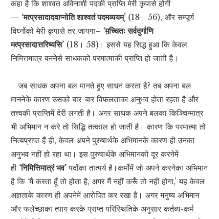
कहा है कि शाश्वत अविनाशी पदकी प्राप्ति मेरी कृपासे होगी
—
‘मत्प्रसादादवाप्नोति शाश्वतं पदमव्ययम्’
(18। 56), और सम्पूर्ण
विघ्नोंको मेरी कृपासे तर जायगा–
‘म़च्चितः सर्वदुर्गाणि
मत्प्रसादात्तरिष्यसि’
(18। 58)। इससे यह सिद्ध हुआ कि केवल
निमित्तमात्र बननेसे साधकको परमात्माकी प्राप्ति हो जाती है।
जब साधक अपना बल मानते हुए साधन करता है? तब अपना बल
माननेके कारण उसको बार-बार विफलताका अनुभव होता रहता है और
तत्त्वकी प्राप्तिमें देरी लगती है। अगर साधक अपने बलका किञ्चिन्मात्र
भी अभिमान न करे तो सिद्धि तत्काल हो जाती है। कारण कि परमात्मा तो
नित्यप्राप्त हैं ही, केवल अपने पुरुषार्थके अभिमानके कारण ही उनका
अनुभव नहीं हो रहा था। इस पुरुषार्थके अभिमानको दूर करनेमें
ही
‘निमित्तिमात्रं भव’
पदोंका तात्पर्य है।कर्मोंमें जो अपने करनेका अभिमान
है कि ‘मैं करता हूँ तो होता है, अगर मैं नहीं करूँ तो नहीं होगा,’ यह केवल
अज्ञताके कारण ही अपनेमें आरोपित कर रखा है। अगर मनुष्य अभिमान
और फलेच्छाका त्याग करके प्राप्त परिस्थितिके अनुसार कर्तव्य-कर्म