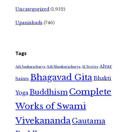
Uncategorized
(1,952)
Upanishads
(746)
Tags
Alvar
Adi Shankaracharya
Adi Sankaracharya
AI Stories
Bhagavad Gita
Bhakti
Saints
Complete
Buddhism
Yoga
Works of Swami
Vivekananda
Gautama