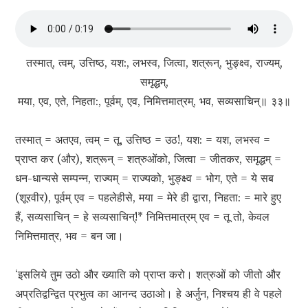
तस्मात्, त्वम्, उत्तिष्ठ, यश:, लभस्व, जित्वा, शत्रून्, भुङ्क्ष्व, राज्यम्,
समृद्धम्,
मया, एव, एते, निहता:, पूर्वम्, एव, निमित्तमात्रम्, भव, सव्यसाचिन्॥ ३३॥
तस्मात् = अतएव, त्वम् = तू, उत्तिष्ठ = उठ!, यश: = यश, लभस्व =
प्राप्त कर (और), शत्रून् = शत्रुओंको, जित्वा = जीतकर, समृद्धम् =
धन-धान्यसे सम्पन्न, राज्यम् = राज्यको, भुङ्क्ष्व = भोग, एते = ये सब
(शूरवीर), पूर्वम् एव = पहलेहीसे, मया = मेरे ही द्वारा, निहता: = मारे हुए
हैं, सव्यसाचिन् = हे सव्यसाचिन्!* निमित्तमात्रम् एव = तू तो, केवल
निमित्तमात्र, भव = बन जा।
‘इसलिये तुम उठो और ख्याति को प्राप्त करो। शत्रुओं को जीतो और
अप्रतिद्वन्द्वित प्रभुत्व का आनन्द उठाओ। हे अर्जुन, निश्चय ही वे पहले