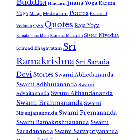
Buddha
Jnana Yoga
Karma
Hinduism
Poems
Yoga
Meditation
Mataji
Practical
Quotes
Raja Yoga
Vedanta
Q&A
Sister Nivedita
Ramana Maharshi
Ramakrishna Math
Sri
Srimad Bhagavatam
Ramakrishna
Sri Sarada
Devi
Stories
Swami Abhedananda
Swami Adbhutananda
Swami
Swami Akhandananda
Advaitananda
Swami Brahmananda
Swami
Swami Premananda
Niranjanananda
Swami Ramakrishnananda
Swami
Saradananda
Swami Sarvapriyananda