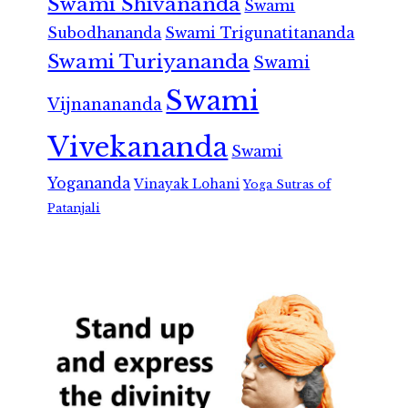
Swami Shivananda
Swami
Subodhananda
Swami Trigunatitananda
Swami Turiyananda
Swami
Swami
Vijnanananda
Vivekananda
Swami
Yogananda
Vinayak Lohani
Yoga Sutras of
Patanjali