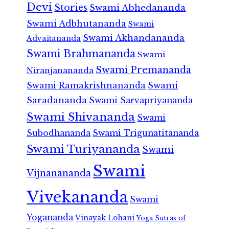
Devi
Stories
Swami Abhedananda
Swami Adbhutananda
Swami
Swami Akhandananda
Advaitananda
Swami Brahmananda
Swami
Swami Premananda
Niranjanananda
Swami Ramakrishnananda
Swami
Saradananda
Swami Sarvapriyananda
Swami Shivananda
Swami
Subodhananda
Swami Trigunatitananda
Swami Turiyananda
Swami
Swami
Vijnanananda
Vivekananda
Swami
Yogananda
Vinayak Lohani
Yoga Sutras of