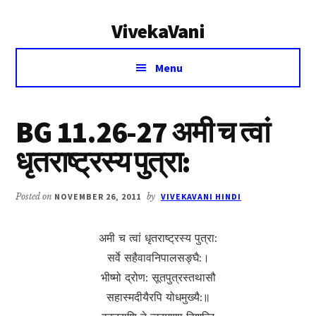
Additional
Skip
Skip
VivekaVani
to
to
menu
main
primary
Voice
content
sidebar
Menu
of
Vivekananda
BG 11.26-27 अमी च त्वां
धृतराष्ट्रस्य पुत्रा:
Posted on
NOVEMBER 26, 2011
by
VIVEKAVANI HINDI
अमी च त्वां धृतराष्ट्रस्य पुत्रा:
सर्वे सहैवावनिपालसङ्घै:।
भीष्मो द्रोण: सूतपुत्रस्तथासौ
सहास्मदीयैरपि योधमुख्यै:॥