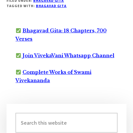
FILED UNDER:
BHAGAVAD GITA
TAGGED WITH:
BHAGAVAD GITA
Bhagavad Gita: 18 Chapters, 700
Verses
Join VivekaVani Whatsapp Channel
Complete Works of Swami
Vivekananda
Primary
Sidebar
Search
this
website