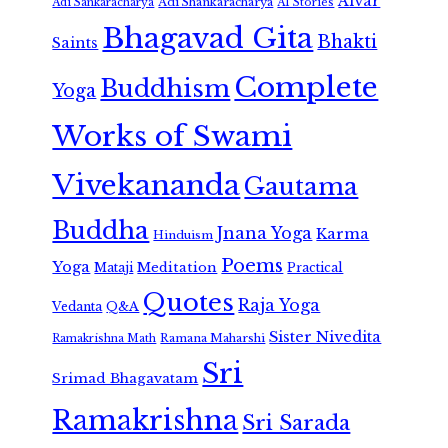
Alvar
Adi Shankaracharya
Adi Sankaracharya
AI Stories
Bhagavad Gita
Bhakti
Saints
Complete
Buddhism
Yoga
Works of Swami
Vivekananda
Gautama
Buddha
Jnana Yoga
Karma
Hinduism
Poems
Yoga
Meditation
Mataji
Practical
Quotes
Raja Yoga
Vedanta
Q&A
Sister Nivedita
Ramana Maharshi
Ramakrishna Math
Sri
Srimad Bhagavatam
Ramakrishna
Sri Sarada