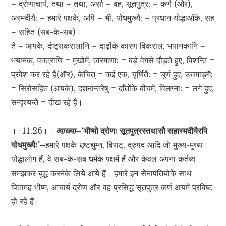
= द्रोणाचार्य, तथा = तथा, असौ = वह, सूतपुत्र: = कर्ण (और),
अस्मदीयै: = हमारे पक्षके, अपि = भी, योधमुख्यै: = प्रधान योद्धाओंके, सह
= सहित (सब-के-सब)।
ते = आपके, दंष्ट्राकरालानि = दाढ़ोंके कारण विकराल, भयानकानि =
भयानक, वक्त्राणि = मुखोंमें, त्वरमाणा: = बड़े वेगसे दौड़ते हुए, विशन्ति =
प्रवेश कर रहे हैं(और), केचित् = कई एक, चूर्णितै: = चूर्ण हुए, उत्तमाङ्गै:
= सिरोंसहित (आपके), दशनान्तरेषु = दाँतोंके बीचमें, विलग्ना: = लगे हुए,
सन्दृश्यन्ते = दीख रहे हैं।
।।11.26।।
व्याख्या–
‘भीष्मो द्रोणः सूतपुत्रस्तथासौ सहास्मदीयैरपि
योधमुख्यैः’–
हमारे पक्षके धृष्टद्युम्न, विराट्, द्रुपद आदि जो मुख्य-मुख्य
योद्धालोग हैं, वे सब-के-सब धर्मके पक्षमें हैं और केवल अपना कर्तव्य
समझकर युद्ध करनेके लिये आये हैं। हमारे इन सेनापतियोंके साथ
पितामह भीष्म, आचार्य द्रोण और वह प्रसिद्ध सूतपुत्र कर्ण आपमें प्रविष्ट
हो रहे हैं।