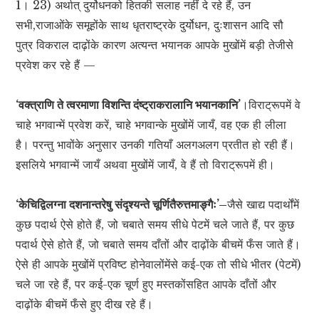
1। 23) अर्थात् दुर्योधनको हितकी सलाह नहीं दे रहे हैं, उन
सभी,राजाओंके समूहोंके साथ धृतराष्ट्रके दुर्योधन, दुःशासन आदि सौ
पुत्र विकराल दाढ़ोंके कारण अत्यन्त भयानक आपके मुखोंमें बड़ी तेजीसे
प्रवेश कर रहे हैं —
‘वक्त्राणि ते त्वरमाणा विशन्ति दंष्ट्राकरालानि भयानकानि’
।विराट्रूपमें वे
चाहे भगवान्में प्रवेश करें, चाहे भगवान्के मुखोंमें जायँ, वह एक ही लीला
है। परन्तु भावोंके अनुसार उनकी गतियाँ अलगअलग प्रतीत हो रही हैं।
इसलिये भगवान्में जायँ अथवा मुखोंमें जायँ, वे हैं तो विराट्रूपमें ही।
‘केचिद्विलग्ना दशनान्तरेषु संदृश्यन्ते चूर्णितैरुत्तमाङ्गैः’–
जैसे खाद्य पदार्थोंमें
कुछ पदार्थ ऐसे होते हैं, जो चबाते समय सीधे पेटमें चले जाते हैं, पर कुछ
पदार्थ ऐसे होते हैं, जो चबाते समय दाँतों और दाढ़ोंके बीचमें फँस जाते हैं।
ऐसे ही आपके मुखोंमें प्रविष्ट होनेवालोंमेंसे कई-एक तो सीधे भीतर (पेटमें)
चले जा रहे हैं, पर कई-एक चूर्ण हुए मस्तकोंसहित आपके दाँतों और
दाढ़ोंके बीचमें फँसे हुए दीख रहे हैं।