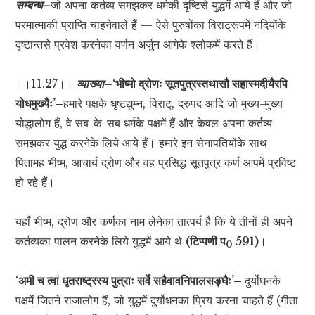
सम्बन्ध–
जो अपना कर्तव्य समझकर धर्मकी दृष्टिसे युद्धमें आये हैं और जो
परमात्माकी प्राप्ति चाहनेवाले हैं — ऐसे पुरुषोंका विराट्रूपमें नदियोंके
दृष्टान्तसे प्रवेश करनेका वर्णन अर्जुन आगेके श्लोकमें करते हैं।
।।11.27।।
व्याख्या–
‘भीष्मो द्रोणः सूतपुत्रस्तथासौ सहास्मदीयैरपि
योधमुख्यैः’–
हमारे पक्षके धृष्टद्युम्न, विराट्, द्रुपद आदि जो मुख्य-मुख्य
योद्धालोग हैं, वे सब-के-सब धर्मके पक्षमें हैं और केवल अपना कर्तव्य
समझकर युद्ध करनेके लिये आये हैं। हमारे इन सेनापतियोंके साथ
पितामह भीष्म, आचार्य द्रोण और वह प्रसिद्ध सूतपुत्र कर्ण आपमें प्रविष्ट
हो रहे हैं।
यहाँ भीष्म, द्रोण और कर्णका नाम लेनेका तात्पर्य है कि ये तीनों ही अपने
कर्तव्यका पालन करनेके लिये युद्धमें आये थे
(टिप्पणी प
591)
।
0
‘अमी च त्वां धृतराष्ट्रस्य पुत्राः सर्वे सहैवावनिपालसङ्घैः’–
दुर्योधनके
पक्षमें जितने राजालोग हैं, जो युद्धमें दुर्योधनका प्रिय करना चाहते हैं (गीता