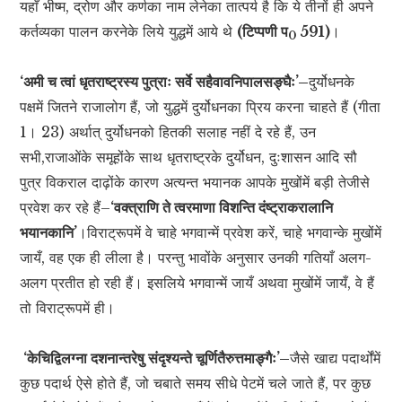
यहाँ भीष्म, द्रोण और कर्णका नाम लेनेका तात्पर्य है कि ये तीनों ही अपने
कर्तव्यका पालन करनेके लिये युद्धमें आये थे
(टिप्पणी प
591)
।
0
‘अमी च त्वां धृतराष्ट्रस्य पुत्राः सर्वे सहैवावनिपालसङ्घैः’–
दुर्योधनके
पक्षमें जितने राजालोग हैं, जो युद्धमें दुर्योधनका प्रिय करना चाहते हैं (गीता
1। 23) अर्थात् दुर्योधनको हितकी सलाह नहीं दे रहे हैं, उन
सभी,राजाओंके समूहोंके साथ धृतराष्ट्रके दुर्योधन, दुःशासन आदि सौ
पुत्र विकराल दाढ़ोंके कारण अत्यन्त भयानक आपके मुखोंमें बड़ी तेजीसे
प्रवेश कर रहे हैं–
‘वक्त्राणि ते त्वरमाणा विशन्ति दंष्ट्राकरालानि
भयानकानि’
।विराट्रूपमें वे चाहे भगवान्में प्रवेश करें, चाहे भगवान्के मुखोंमें
जायँ, वह एक ही लीला है। परन्तु भावोंके अनुसार उनकी गतियाँ अलग-
अलग प्रतीत हो रही हैं। इसलिये भगवान्में जायँ अथवा मुखोंमें जायँ, वे हैं
तो विराट्रूपमें ही।
‘केचिद्विलग्ना दशनान्तरेषु संदृश्यन्ते चूर्णितैरुत्तमाङ्गैः’–
जैसे खाद्य पदार्थोंमें
कुछ पदार्थ ऐसे होते हैं, जो चबाते समय सीधे पेटमें चले जाते हैं, पर कुछ