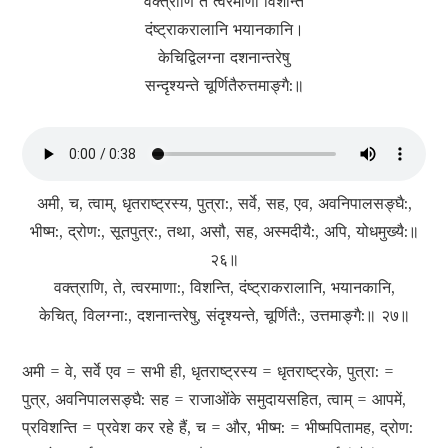
वक्त्राणि ते त्वरमाणा विशन्ति
दंष्ट्राकरालानि भयानकानि।
केचिद्विलग्ना दशनान्तरेषु
सन्दृश्यन्ते चूर्णितैरुत्तमाङ्गै:॥
अमी, च, त्वाम्, धृतराष्ट्रस्य, पुत्रा:, सर्वे, सह, एव, अवनिपालसङ्घै:,
भीष्म:, द्रोण:, सूतपुत्र:, तथा, असौ, सह, अस्मदीयै:, अपि, योधमुख्यै:॥
२६॥
वक्त्राणि, ते, त्वरमाणा:, विशन्ति, दंष्ट्राकरालानि, भयानकानि,
केचित्, विलग्ना:, दशनान्तरेषु, संदृश्यन्ते, चूर्णितै:, उत्तमाङ्गै:॥ २७॥
अमी = वे, सर्वे एव = सभी ही, धृतराष्ट्रस्य = धृतराष्ट्रके, पुत्रा: =
पुत्र, अवनिपालसङ्घै: सह = राजाओंके समुदायसहित, त्वाम् = आपमें,
प्रविशन्ति = प्रवेश कर रहे हैं, च = और, भीष्म: = भीष्मपितामह, द्रोण: