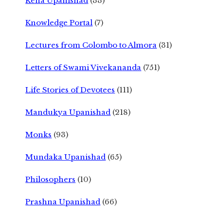
Kena Upanishad
(33)
Knowledge Portal
(7)
Lectures from Colombo to Almora
(31)
Letters of Swami Vivekananda
(751)
Life Stories of Devotees
(111)
Mandukya Upanishad
(218)
Monks
(93)
Mundaka Upanishad
(65)
Philosophers
(10)
Prashna Upanishad
(66)