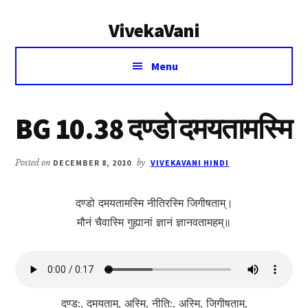
Additional
Skip
Skip
VivekaVani
to
to
menu
main
primary
Voice
content
sidebar
Menu
of
Vivekananda
BG 10.38 दण्डो दमयतामस्मि
Posted on
DECEMBER 8, 2010
by
VIVEKAVANI HINDI
दण्डो दमयतामस्मि नीतिरस्मि जिगीषताम्।
मौनं चैवास्मि गुह्यानां ज्ञानं ज्ञानवतामहम्॥
दण्ड:, दमयताम्, अस्मि, नीति:, अस्मि, जिगीषताम्,