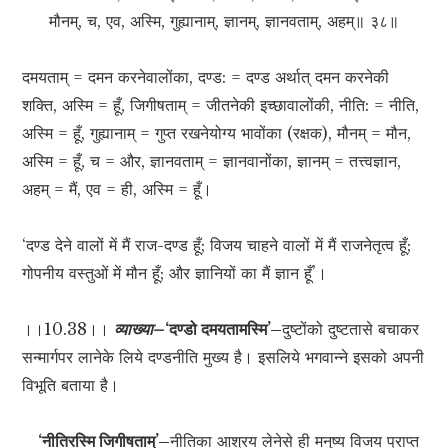
मौनम्, च, एव, अस्मि, गुह्यानाम्, ज्ञानम्, ज्ञानवताम्, अहम्॥ ३८॥
दमयताम् = दमन करनेवालोंका, दण्ड: = दण्ड अर्थात् दमन करनेकी
शक्ति, अस्मि = हूँ, जिगीषताम् = जीतनेकी इच्छावालोंकी, नीति: = नीति,
अस्मि = हूँ, गुह्यानाम् = गुप्त रखनेयोग्य भावोंका (रक्षक), मौनम् = मौन,
अस्मि = हूँ, च = और, ज्ञानवताम् = ज्ञानवानोंका, ज्ञानम् = तत्त्वज्ञान,
अहम् = मैं, एव = ही, अस्मि = हूँ।
‘दण्ड देने वालों में मैं राज-दण्ड हूँ; विजय चाहने वालों में मैं राजनेतृत्व हूँ;
गोपनीय वस्तुओं में मौन हूँ; और ज्ञानियों का मैं ज्ञान हूँ’।
।।10.38।।
व्याख्या–
‘दण्डो दमयतामस्मि’–
दुष्टोंको दुष्टतासे बचाकर
सन्मार्गपर लानेके लिये दण्डनीति मुख्य है। इसलिये भगवान्ने इसको अपनी
विभूति बताया है।
‘नीतिरस्मि जिगीषताम्’–
नीतिका आश्रय लेनेसे ही मनुष्य विजय प्राप्त