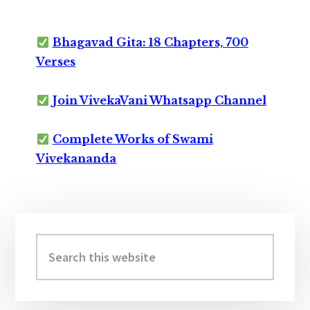
Bhagavad Gita: 18 Chapters, 700
Verses
Join VivekaVani Whatsapp Channel
Complete Works of Swami
Vivekananda
Primary
Sidebar
Search
this
website