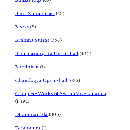
Bhakti Yoga
(45)
Book Summaries
(43)
Books
(2)
Brahma Sutras
(553)
Brihadaranyaka Upanishad
(430)
Buddhism
(1)
Chandogya Upanishad
(625)
Complete Works of Swami Vivekananda
(1,494)
Dhammapada
(306)
Economics
(1)