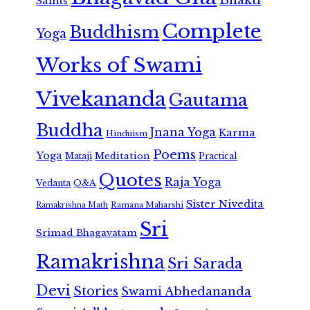
Saints
Complete
Buddhism
Yoga
Works of Swami
Vivekananda
Gautama
Buddha
Jnana Yoga
Karma
Hinduism
Poems
Yoga
Meditation
Mataji
Practical
Quotes
Raja Yoga
Vedanta
Q&A
Sister Nivedita
Ramana Maharshi
Ramakrishna Math
Sri
Srimad Bhagavatam
Ramakrishna
Sri Sarada
Devi
Stories
Swami Abhedananda