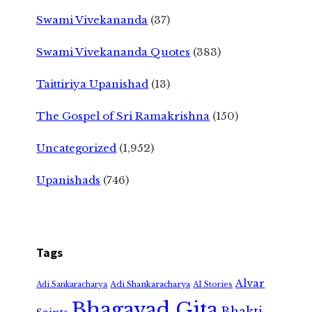
Swami Vivekananda
(37)
Swami Vivekananda Quotes
(383)
Taittiriya Upanishad
(13)
The Gospel of Sri Ramakrishna
(150)
Uncategorized
(1,952)
Upanishads
(746)
Tags
Alvar
Adi Shankaracharya
Adi Sankaracharya
AI Stories
Bhagavad Gita
Bhakti