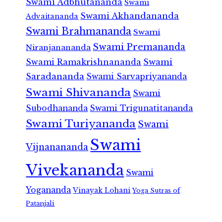
Swami Adbhutananda
Swami
Swami Akhandananda
Advaitananda
Swami Brahmananda
Swami
Swami Premananda
Niranjanananda
Swami Ramakrishnananda
Swami
Saradananda
Swami Sarvapriyananda
Swami Shivananda
Swami
Subodhananda
Swami Trigunatitananda
Swami Turiyananda
Swami
Swami
Vijnanananda
Vivekananda
Swami
Yogananda
Vinayak Lohani
Yoga Sutras of
Patanjali