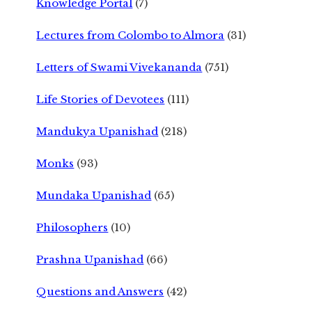
Knowledge Portal
(7)
Lectures from Colombo to Almora
(31)
Letters of Swami Vivekananda
(751)
Life Stories of Devotees
(111)
Mandukya Upanishad
(218)
Monks
(93)
Mundaka Upanishad
(65)
Philosophers
(10)
Prashna Upanishad
(66)
Questions and Answers
(42)