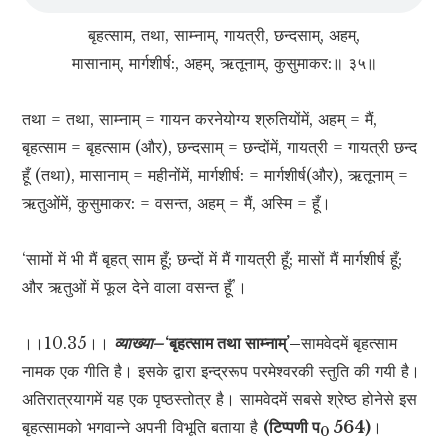
बृहत्साम, तथा, साम्नाम्, गायत्री, छन्दसाम्, अहम्,
मासानाम्, मार्गशीर्ष:, अहम्, ऋतूनाम्, कुसुमाकर:॥ ३५॥
तथा = तथा, साम्नाम् = गायन करनेयोग्य श्रुतियोंमें, अहम् = मैं,
बृहत्साम = बृहत्साम (और), छन्दसाम् = छन्दोंमें, गायत्री = गायत्री छन्द
हूँ (तथा), मासानाम् = महीनोंमें, मार्गशीर्ष: = मार्गशीर्ष(और), ऋतूनाम् =
ऋतुओंमें, कुसुमाकर: = वसन्त, अहम् = मैं, अस्मि = हूँ।
‘सामों में भी मैं बृहत् साम हूँ; छन्दों में मैं गायत्री हूँ; मासों मैं मार्गशीर्ष हूँ;
और ऋतुओं में फूल देने वाला वसन्त हूँ’।
।।10.35।।
व्याख्या–
‘बृहत्साम तथा साम्नाम्’–
सामवेदमें बृहत्साम
नामक एक गीति है। इसके द्वारा इन्द्ररूप परमेश्वरकी स्तुति की गयी है।
अतिरात्रयागमें यह एक पृष्ठस्तोत्र है। सामवेदमें सबसे श्रेष्ठ होनेसे इस
बृहत्सामको भगवान्ने अपनी विभूति बताया है
(टिप्पणी प
564)
।
0