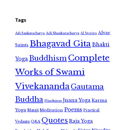
Tags
Alvar
Adi Shankaracharya
Adi Sankaracharya
AI Stories
Bhagavad Gita
Bhakti
Saints
Complete
Buddhism
Yoga
Works of Swami
Vivekananda
Gautama
Buddha
Jnana Yoga
Karma
Hinduism
Poems
Yoga
Meditation
Mataji
Practical
Quotes
Raja Yoga
Vedanta
Q&A