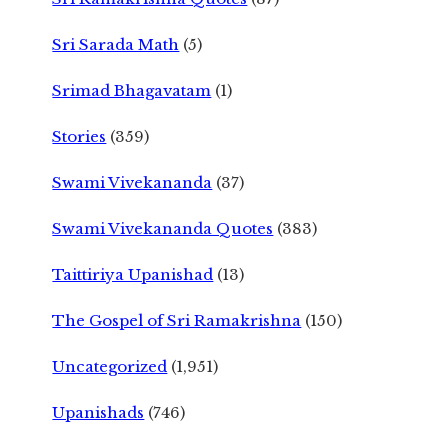
Sri Sarada Math
(5)
Srimad Bhagavatam
(1)
Stories
(359)
Swami Vivekananda
(37)
Swami Vivekananda Quotes
(383)
Taittiriya Upanishad
(13)
The Gospel of Sri Ramakrishna
(150)
Uncategorized
(1,951)
Upanishads
(746)