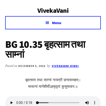
Additional
Skip
Skip
VivekaVani
to
to
menu
main
primary
Voice
content
sidebar
Menu
of
Vivekananda
BG 10.35 बृहत्साम तथा
साम्नां
Posted on
DECEMBER 5, 2010
by
VIVEKAVANI HINDI
बृहत्साम तथा साम्नां गायत्री छन्दसामहम्।
मासानां मार्गशीर्षोऽह‍‍‍मृतूनां कुसुमाकर:॥