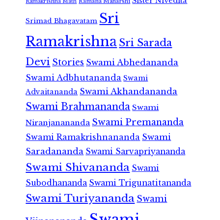
Sister Nivedita
Ramana Maharshi
Ramakrishna Math
Sri
Srimad Bhagavatam
Ramakrishna
Sri Sarada
Devi
Stories
Swami Abhedananda
Swami Adbhutananda
Swami
Swami Akhandananda
Advaitananda
Swami Brahmananda
Swami
Swami Premananda
Niranjanananda
Swami Ramakrishnananda
Swami
Saradananda
Swami Sarvapriyananda
Swami Shivananda
Swami
Subodhananda
Swami Trigunatitananda
Swami Turiyananda
Swami
Swami