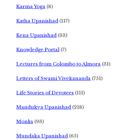
Karma Yoga
(8)
Katha Upanishad
(117)
Kena Upanishad
(33)
Knowledge Portal
(7)
Lectures from Colombo to Almora
(31)
Letters of Swami Vivekananda
(751)
Life Stories of Devotees
(111)
Mandukya Upanishad
(218)
Monks
(93)
Mundaka Upanishad
(65)