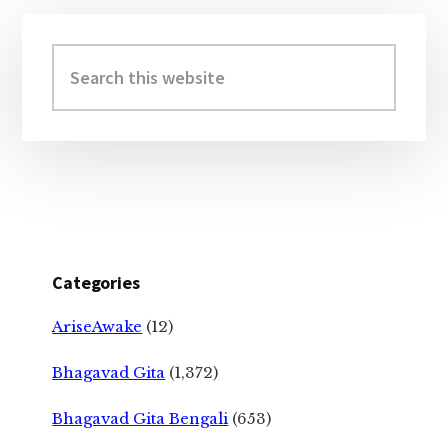
Primary
Sidebar
Search
this
website
Categories
AriseAwake
(12)
Bhagavad Gita
(1,372)
Bhagavad Gita Bengali
(653)