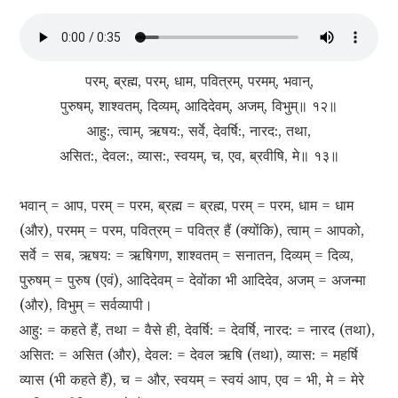
परम्, ब्रह्म, परम्, धाम, पवित्रम्, परमम्, भवान्,
पुरुषम्, शाश्वतम्, दिव्यम्, आदिदेवम्, अजम्, विभुम्॥ १२॥
आहु:, त्वाम्, ऋषय:, सर्वे, देवर्षि:, नारद:, तथा,
असित:, देवल:, व्यास:, स्वयम्, च, एव, ब्रवीषि, मे॥ १३॥
भवान् = आप, परम् = परम, ब्रह्म = ब्रह्म, परम् = परम, धाम = धाम
(और), परमम् = परम, पवित्रम् = पवित्र हैं (क्योंकि), त्वाम् = आपको,
सर्वे = सब, ऋषय: = ऋषिगण, शाश्वतम् = सनातन, दिव्यम् = दिव्य,
पुरुषम् = पुरुष (एवं), आदिदेवम् = देवोंका भी आदिदेव, अजम् = अजन्मा
(और), विभुम् = सर्वव्यापी।
आहु: = कहते हैं, तथा = वैसे ही, देवर्षि: = देवर्षि, नारद: = नारद (तथा),
असित: = असित (और), देवल: = देवल ऋषि (तथा), व्यास: = महर्षि
व्यास (भी कहते हैं), च = और, स्वयम् = स्वयं आप, एव = भी, मे = मेरे