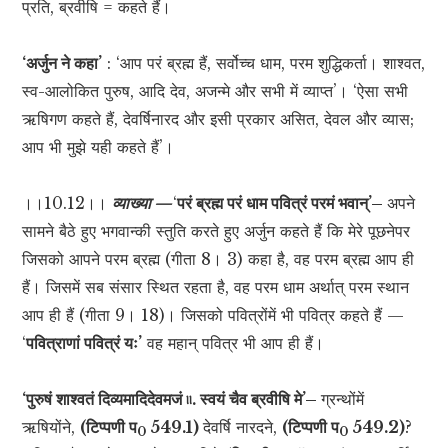
प्रति, ब्रवीषि = कहते हैं।
‘अर्जुन ने कहा’
: ‘आप परं ब्रह्म हैं, सर्वोच्च धाम, परम शुद्धिकर्ता। शाश्वत,
स्व-आलोकित पुरुष, आदि देव, अजन्मे और सभी में व्याप्त’। ‘ऐसा सभी
ऋषिगण कहते हैं, देवर्षिनारद और इसी प्रकार असित, देवल और व्यास;
आप भी मुझे यही कहते हैं’।
।।10.12।।
व्याख्या —
‘
परं ब्रह्म परं धाम पवित्रं परमं भवान्’–
अपने
सामने बैठे हुए भगवान्की स्तुति करते हुए अर्जुन कहते हैं कि मेरे पूछनेपर
जिसको आपने परम ब्रह्म (गीता 8। 3) कहा है, वह परम ब्रह्म आप ही
हैं। जिसमें सब संसार स्थित रहता है, वह परम धाम अर्थात् परम स्थान
आप ही हैं (गीता 9। 18)। जिसको पवित्रोंमें भी पवित्र कहते हैं —
‘
पवित्राणां पवित्रं यः’
वह महान् पवित्र भी आप ही हैं।
‘पुरुषं शाश्वतं दिव्यमादिदेवमजं ৷৷. स्वयं चैव ब्रवीषि मे’–
ग्रन्थोंमें
ऋषियोंने,
(टिप्पणी प
549.1)
देवर्षि नारदने,
(टिप्पणी प
549.2)
?
0
0