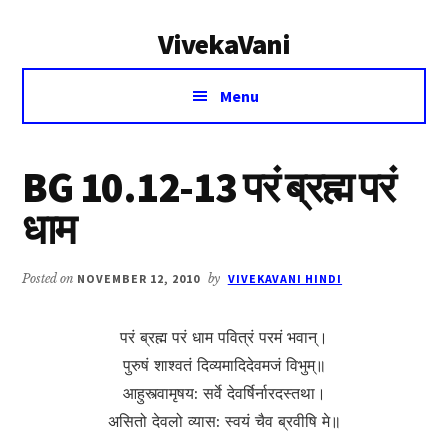
Additional
Skip
Skip
VivekaVani
to
to
menu
main
primary
Voice
content
sidebar
Menu
of
Vivekananda
BG 10.12-13 परं ब्रह्म परं
धाम
Posted on
NOVEMBER 12, 2010
by
VIVEKAVANI HINDI
परं ब्रह्म परं धाम पवित्रं परमं भवान्।
पुरुषं शाश्वतं दिव्य‍‍‍मादिदेवमजं विभुम्॥
आहुस्त्वामृषय: सर्वे देवर्षिर्नारदस्तथा।
असितो देवलो व्यास: स्वयं चैव ब्रवीषि मे॥