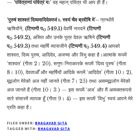
—
‘पवित्राणां पवित्रं यः’
वह महान् पवित्र भी आप ही हैं।
‘पुरुषं शाश्वतं दिव्यमादिदेवमजं ৷৷. स्वयं चैव ब्रवीषि मे’–
ग्रन्थोंमें
ऋषियोंने,
(टिप्पणी प
549.1)
देवर्षि नारदने
(टिप्पणी
0
प
549.2),
असित और उनके पुत्र देवल ऋषिने
(टिप्पणी
0
प
549.3)
तथा महर्षि व्यासजीने
(टिप्पणी प
549.4)
आपको
0
0
शाश्वत, दिव्य पुरुष, आदिदेव, अजन्मा और विभु कहा है।आत्माके रूपमें
‘शाश्वत’ (गीता 2। 20), सगुण-निराकारके रूपमें ‘दिव्य पुरुष’ (गीता
8। 10), देवताओँ और महर्षियों आदिके रूपमें ‘आदिदेव’ (गीता 10। 2),
मूढ़लोग मेरेको अज नहीं जानते (गीता 7। 25) तथा असम्मूढ़लोग मेरेको
अज जानते हैं (गीता 10। 3 ) — इस रूपमें ‘अज’ और मैं अव्यक्तरूपसे
सारे संसारमें व्यापक हूँ (गीता 9। 4) — इस रूपमें ‘विभु’ स्वयं आपने मेरे
प्रति कहा है।
FILED UNDER:
BHAGAVAD GITA
TAGGED WITH:
BHAGAVAD GITA