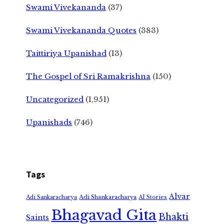
Swami Vivekananda
(37)
Swami Vivekananda Quotes
(383)
Taittiriya Upanishad
(13)
The Gospel of Sri Ramakrishna
(150)
Uncategorized
(1,951)
Upanishads
(746)
Tags
Alvar
Adi Shankaracharya
Adi Sankaracharya
AI Stories
Bhagavad Gita
Bhakti
Saints