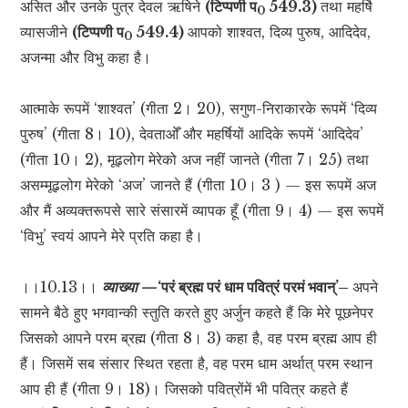
असित और उनके पुत्र देवल ऋषिने
(टिप्पणी प
549.3)
तथा महर्षि
0
व्यासजीने
(टिप्पणी प
549.4)
आपको शाश्वत, दिव्य पुरुष, आदिदेव,
0
अजन्मा और विभु कहा है।
आत्माके रूपमें ‘शाश्वत’ (गीता 2। 20), सगुण-निराकारके रूपमें ‘दिव्य
पुरुष’ (गीता 8। 10), देवताओँ और महर्षियों आदिके रूपमें ‘आदिदेव’
(गीता 10। 2), मूढ़लोग मेरेको अज नहीं जानते (गीता 7। 25) तथा
असम्मूढ़लोग मेरेको ‘अज’ जानते हैं (गीता 10। 3 ) — इस रूपमें अज
और मैं अव्यक्तरूपसे सारे संसारमें व्यापक हूँ (गीता 9। 4) — इस रूपमें
‘विभु’ स्वयं आपने मेरे प्रति कहा है।
।।10.13।।
व्याख्या —
‘परं ब्रह्म परं धाम पवित्रं परमं भवान्’–
अपने
सामने बैठे हुए भगवान्की स्तुति करते हुए अर्जुन कहते हैं कि मेरे पूछनेपर
जिसको आपने परम ब्रह्म (गीता 8। 3) कहा है, वह परम ब्रह्म आप ही
हैं। जिसमें सब संसार स्थित रहता है, वह परम धाम अर्थात् परम स्थान
आप ही हैं (गीता 9। 18)। जिसको पवित्रोंमें भी पवित्र कहते हैं