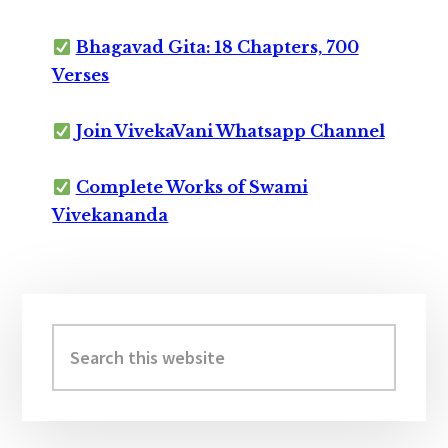
Bhagavad Gita: 18 Chapters, 700
Verses
Join VivekaVani Whatsapp Channel
Complete Works of Swami
Vivekananda
Primary
Sidebar
Search
this
website