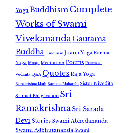
Complete
Buddhism
Yoga
Works of Swami
Vivekananda
Gautama
Buddha
Jnana Yoga
Karma
Hinduism
Poems
Yoga
Meditation
Mataji
Practical
Quotes
Raja Yoga
Vedanta
Q&A
Sister Nivedita
Ramana Maharshi
Ramakrishna Math
Sri
Srimad Bhagavatam
Ramakrishna
Sri Sarada
Devi
Stories
Swami Abhedananda
Swami Adbhutananda
Swami