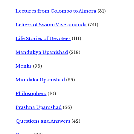
Lectures from Colombo to Almora
(31)
Letters of Swami Vivekananda
(751)
Life Stories of Devotees
(111)
Mandukya Upanishad
(218)
Monks
(93)
Mundaka Upanishad
(65)
Philosophers
(10)
Prashna Upanishad
(66)
Questions and Answers
(42)