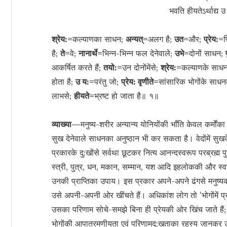
भवति हीयतेऽर्थाद्य उ
श्रेय:=
कल्याणका साधन;
अन्यत्=
अलग है;
उत=
और;
प्रेय:=
प
है;
ते=
वे;
नानार्थे=
भिन्न-भिन्न फल देनेवाले;
उभे=
दोनों साधन;
आकर्षित करते हैं;
तयो:=
उन दोनोंमेंसे;
श्रेय:=
कल्याणके साध
होता है;
उ य:=
परंतु जो;
प्रेय: वृणीते=
सांसारिक भोगोंके साधन
लाभसे;
हीयते=
भ्रष्ट हो जाता है॥ १॥
व्याख्या—
मनुष्य-शरीर अन्यान्य योनियोंकी भाँति केवल कर्मोंका
सुख देनेवाले साधनका अनुष्ठान भी कर सकता है। वेदोंमें सुख
प्रकारके दु:खोंसे सर्वथा छूटकर नित्य आनन्दस्वरूप परब्रह्म प
स्त्री, पुत्र, धन, मकान, सम्मान, यश आदि इहलोककी और स्वर
उनकी प्राप्तिका उपाय। इस प्रकार अपने-अपने ढंगसे मनुष्यको
उसे अपनी-अपनी ओर खींचते हैं। अधिकांश लोग तो ‘भोगोंमें प्
उसका परिणाम सोचे-समझे बिना ही प्रेयकी ओर खिंच जाते हैं; प
भोगोंकी आपातरमणीयता एवं परिणामदु:खताका रहस्य जानकर उ