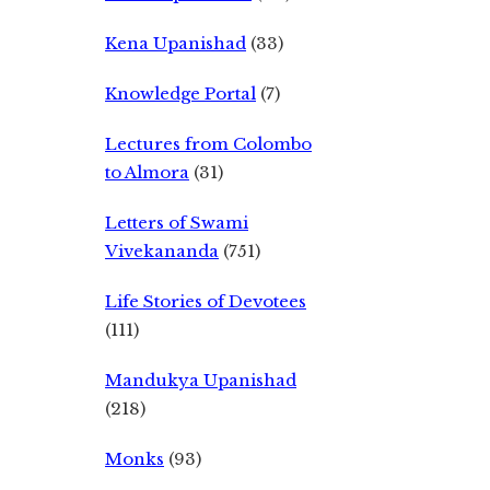
Kena Upanishad
(33)
Knowledge Portal
(7)
Lectures from Colombo
to Almora
(31)
Letters of Swami
Vivekananda
(751)
Life Stories of Devotees
(111)
Mandukya Upanishad
(218)
Monks
(93)