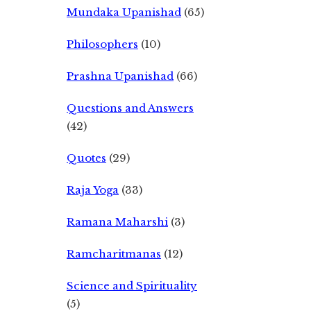
Mundaka Upanishad
(65)
Philosophers
(10)
Prashna Upanishad
(66)
Questions and Answers
(42)
Quotes
(29)
Raja Yoga
(33)
Ramana Maharshi
(3)
Ramcharitmanas
(12)
Science and Spirituality
(5)