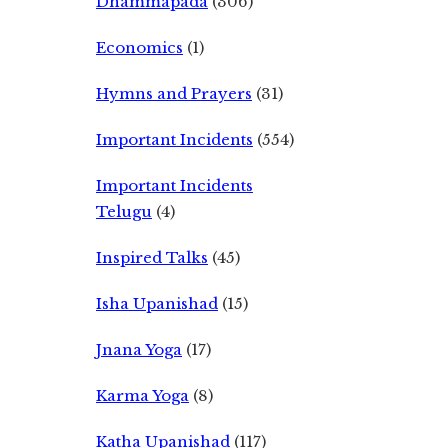
Dhammapada
(306)
Economics
(1)
Hymns and Prayers
(31)
Important Incidents
(554)
Important Incidents
Telugu
(4)
Inspired Talks
(45)
Isha Upanishad
(15)
Jnana Yoga
(17)
Karma Yoga
(8)
Katha Upanishad
(117)