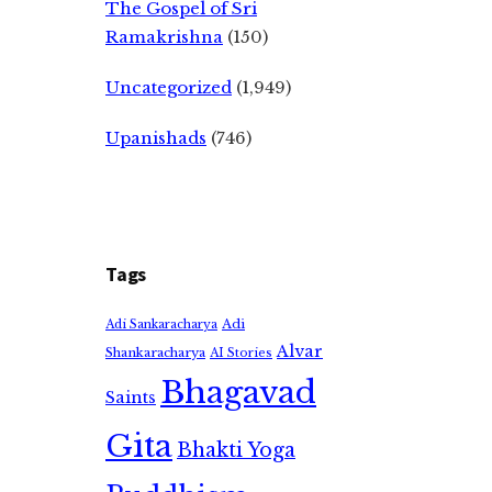
The Gospel of Sri
Ramakrishna
(150)
Uncategorized
(1,949)
Upanishads
(746)
Tags
Adi
Adi Sankaracharya
Alvar
Shankaracharya
AI Stories
Bhagavad
Saints
Gita
Bhakti Yoga