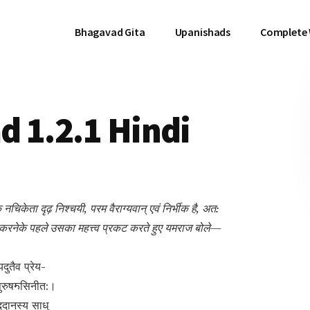
Bhagavad Gita
Upanishads
Complete
 1.2.1 Hindi
केता दृढ़ निश्चयी, परम वैराग्यवान् एवं निर्भीक है, अत:
म्भ करनेके पहले उसका महत्त्व प्रकट करते हुए यमराज बोले—
यदुतैव प्रेय-
े पुरुषॸसिनीत:।
ददानस्य साधु