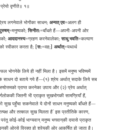
 प्रेयो वृणीते॥ १॥
्रिय लगनेवाले भोगोंका साधन;
अन्यत् एव=
अलग ही
पुरुषम्=
मनुष्यको;
सिनीत:=
बाँधते हैं—अपनी-अपनी ओर
नको;
आददानस्य=
ग्रहण करनेवालेका;
साधु भवति=
कल्याण
को स्वीकार करता है; [
स:=
वह;]
अर्थात्=
यथार्थ
 फल भोगनेके लिये ही नहीं मिला है। इसमें मनुष्य भविष्यमें
के साधन दो बताये गये हैं—(१) श्रेय अर्थात् सदाके लिये सब
ुरुषोत्तमको प्राप्त करनेका उपाय और (२) प्रेय अर्थात्
्गलोककी जितनी भी प्राकृत सुखभोगकी सामग्रियाँ हैं,
 सुख पहुँचा सकनेवाले ये दोनों साधन मनुष्यको बाँधते हैं—
रत्यक्ष और तत्काल सुख मिलता है’ इस प्रतीतिके कारण,
रंतु कोई-कोई भाग्यवान् मनुष्य भगवान‍्की दयासे प्राकृत
नकी ओरसे विरक्त हो श्रेयकी ओर आकर्षित हो जाता है।