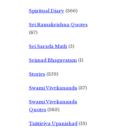
Spiritual Diary
(366)
Sri Ramakrishna Quotes
(87)
Sri Sarada Math
(5)
Srimad Bhagavatam
(1)
Stories
(359)
Swami Vivekananda
(37)
Swami Vivekananda
Quotes
(383)
Taittiriya Upanishad
(13)