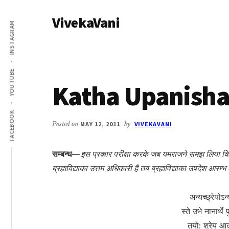
Additional
Skip
Skip
VivekaVani
to
to
menu
INSTAGRAM
main
primary
Voice
content
sidebar
of
Vivekananda
YOUTUBE
Katha Upanishad
FACEBOOK
Posted on
MAY 12, 2011
by
VIVEKAVANI
सम्बन्ध—
इस प्रकार परीक्षा करके जब यमराजने समझ लिया कि नचि
ब्रह्मविद्याका उत्तम अधिकारी है तब ब्रह्मविद्याका उपदेश आर
अन्यच्छ्रेयोऽन्
स्ते उभे नानार्थ
तयो: श्रेय आ