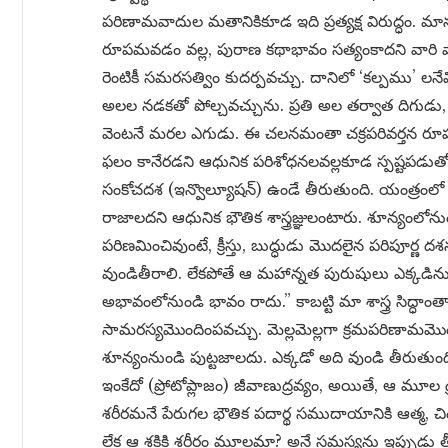
పరిణామవాదుల మతానికికూడ ఇది ప్రత్యక్ష విరుద్ధం. మాన
రూపమవడం వల్ల, పురాణ కథాభావం సత్యంకాదని వారి వ
రెంటికీ సమరసత్విం కుదర్పవచ్చు. దానిలో ‘కల్పము’ లనే
అలల నడకతో పోల్చవచ్చును. ప్రతి అల తర్వాత దిగుడు
వెంటనే మరల ఎగుడు. ఈ చలనమంతా చక్రపరివర్తన ర
ఫలం కానేరడని ఆధునిక పరిశోధనలవల్లకూడ స్పష్టపడుతోం
సంకోచదశ (ఇన్వొల్యూషన్) ఉండే తీరుతుంది. యంత్రంలో వున
రాజాలదని ఆధునిక భౌతిక శాస్త్రజ్ఞులంటారు. శూన్యంలోన
పరిణమించివుంటే, క్రీస్తు, బుద్ధుడు మొదలైన పరిపూర్
వుండితీరాలి. లేకపోతే ఆ మహాన్నత పురుషులు ఎక్కడిను
అభావంలోనుండి భావం రాదు.” కాబట్టి మా శాస్త్ర సిద్ధాంత
సామరస్యమొందింపవచ్చు. మెల్లమెల్లగా క్రమపరిణామమొంద
శూన్యంనుండి పుట్టజాలదు. ఎక్కడో అది వుండి తీరుతుం
ఇంకేదో (ప్రోటోప్లాజం) జీవాణుద్రవ్యం, అయితే, ఆ మూల
శరీరమనే పేరుగల భౌతిక పదార్థ సముదాయానికి ఆత్మ, చి
లేక ఆ శక్తికి శరీరం మూలమా? అనే సమస్యను ఇప్పుడు తీవ్