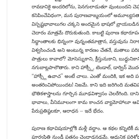
రావడానికై అందరిలోను, పెనగులాడుతూ వుంటుందని చెప్పవచ
కనిపించేవిధంగా, మన పురాణవాఙ్మయంలో అమూల్యసత్యా
విస్పష్టభావాలుగల చక్కని అందమైన భాషలో వ్రాయబడినప్పటి
చెదారం మాత్రమే దొరుకుతుంది. కాబట్టి పురాణ కథారూపంల
సిద్ధాంతాలకు భిన్నంగా వున్నంతమాత్రాన, వస్తువును ని
విశ్వసించండి అని అంటున్న కారణం చేతనే, మతాలు పర
పాత్రులు కావాలో? మోసెస్నుకాని, క్రీస్తునుకాని, బుద్ధున
నగుబాట్లపాలౌతారు. కాని హాక్స్లీ, టెండాల్, డార్విన్ మొ
“హాక్స్లీ ఉవాచ” అంటే చాలు. ఎంతో మందికి, ఇక అద
అంతరించిపోయిందట! నిజమే. కాని ఇది జరిగింది మతవిష
భౌతికశాస్త్రాలను గూర్చిన మూఢవిశ్వాసం చెలరేగింది. 
భావాలు, వీనిమూలంగా కామ కాంచన వ్యామోహాలూ ఆవిర్
పేరుప్రతిష్ఠలకూ, ఆరాధన – ఇదే భేదం.
పురాణ కథావిషయాల్లోకి మళ్లీ వద్దాం. ఆ కథల కన్నిట
పూర్వస్థితి నుండీ పతనం చెందాడనడమే. ఆధునిక పరిశో