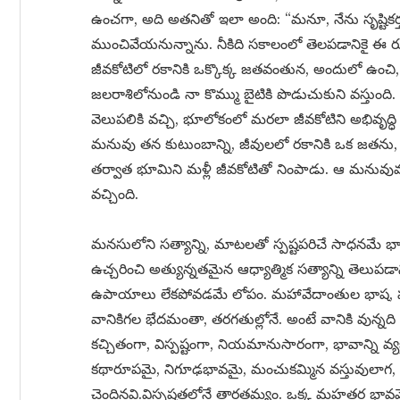
ఉంచగా, అది అతనితో ఇలా అంది: “మనూ, నేను సృష్టికర
ముంచివేయనున్నాను. నీకిది సకాలంలో తెలపడానికై ఈ రూప
జీవకోటిలో రకానికి ఒక్కొక్క జతవంతున, అందులో ఉంచి,
జలరాశిలోనుండి నా కొమ్ము బైటికి పొడుచుకుని వస్తుంది. దా
వెలుపలికి వచ్చి, భూలోకంలో మరలా జీవకోటిని అభివృద్ధ
మనువు తన కుటుంబాన్ని, జీవులలో రకానికి ఒక జతను, ప్రత
తర్వాత భూమిని మళ్లీ జీవకోటితో నింపాడు. ఆ మనువు
వచ్చింది.
మనసులోని సత్యాన్ని, మాటలతో స్పష్టపరిచే సాధనమే భాష
ఉచ్చరించి అత్యున్నతమైన ఆధ్యాత్మిక సత్యాన్ని తెలుప
ఉపాయాలు లేకపోవడమే లోపం. మహావేదాంతుల భాష, పసిపా
వానికిగల భేదమంతా, తరగతుల్లోనే. అంటే వానికి వున్నది 
కచ్చితంగా, విస్పష్టంగా, నియమానుసారంగా, భావాన్ని వ్య
కథారూపమై, నిగూఢభావమై, మంచుకమ్మిన వస్తువులాగ, అ
చెందినవి.విస్పష్టతలోనే తారతమ్యం. ఒక్క మహత్తర భావమ