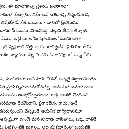
్తను. ఈ భూలోకాన్ని ప్రళయ జలరాశిలో
ంలో వచ్చాను. నీవు ఓడ నొకదాన్ని నిర్మించుకొని,
 నీవుకూడ, సకుటుంబంగా దానిలో ప్రవేశించు.
నికి నీ ఓడను బిగించికట్టి, వెల్లువ తీసిన తర్వాత,
ి చేయి.” అట్లే భూలోకం ప్రళయంలో మునిగిపోగా,
ి వృక్షజాతి విత్తనాలను జాగ్రత్తచేసి, ప్రళయం తీరిన
వంశం వాళ్లవడం వల్ల మనకు “మానవులు” అన్న పేరు
. మాటలింకా రాని పాప, ఏవేవో అవ్యక్త శబ్దాలుమాత్రం
డానికి ప్రయత్నిస్తుందనుకోవచ్చు. కావలసిన అవయవాలు,
పల అవ్యక్తోచ్చారణలు, ఒక్క జాతికే చెందినవి.
పరిమాణ భేదమేకాని, ప్రకారభేదం కాదు. అట్లే
క్తపరుస్తుందని చెప్పబడే ఆధునిక వాగ్విధానమూ,
స్పష్టంగా వుండే మన పురాణ భాషితాలు, ఒక్క జాతికే
ే వీటికన్నిటికి మూలం. అది వ్యక్తరూపంలో బయటికి