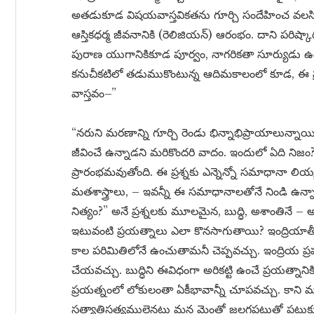
అతడుకూడ విషయవాస్తవికతను గూర్చి సందేహించ వలసి ఉ
ఆస్తికధర్మ జీవనానికి (రెలిజియన్) ఆరంభం. దాని పరిష
పురాణ యుగానికికూడ పూర్వం, నాగరికతా సూర్యుడు ఉద
కనుచీకటిలో తడుముకొంటున్న ఆదిమకాలంలో కూడ, ఈ ప్ర
వాస్తవం–”
“నరుని మరణాన్ని గూర్చి రెండు భిన్నాభిప్రాయాలున్న
జీవించే ఉన్నాడని మరికొందరి వాదం. ఇందులో ఏది నిజం
ప్రారంభమవుతోంది. ఈ ప్రశ్నకు ఎన్నెన్నో సమాధానా లియ్య
మతశాస్త్రాలు, – ఇవన్నీ ఈ సమాధానాలతోనే నిండి ఉన్
నిత్యం?” అనే ప్రశ్నలకు మూలమైన, బుద్ధి, అశాంతిన
ఇటువంటి ప్రయత్నాలు ఎలా కొనసాగుతాయి? ఇంద్రియాతీతమ
కాల పరిమితిలోనే ఉంచుతామనీ చెప్పవచ్చు. ఇంద్రియ ప్ర
చేయవచ్చు. బుద్ధిని ఈవిధంగా అరికట్టి ఉంచే ప్రయత్న
ప్రయత్నంలో లోకులంతా ఏకీభావాన్నీ చూపవచ్చు. కాని మ
సత్యాతిసత్యములైనట్లు మన మెంతో జలగపట్టుతో పట్ట