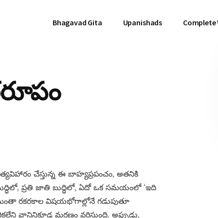
Bhagavad Gita
Upanishads
Complete
థరూపం
ిత్యవిహారం చేస్తున్న ఈ బాహ్యప్రపంచం, అతనికి
్ధిలో, ప్రతి జాతి బుద్ధిలో, ఏదో ఒక సమయంలో ‘ఇది
కాలమంతా రకరకాల విషయభోగాల్లోనే గడుపుతూ
ికలేని వానినికూడ మరణం వరిస్తుంది. అప్పుడు,