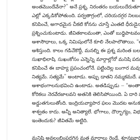
అంతమొందేవేనా?” అనే ప్రశ్న, నిరంతరం బయలుదేరుతూనే
ఎట్లో ఎక్కడికోపోతుంది. పర్వతాగ్రంలో, చరియదగ్గర నిలబ
కనిపించే, అగాధమైన చీకటి కోనను చూస్తే ఎంతటి ధీరుడైనా
ప్రశ్నించుకుంటాడు. జీవితకాలమంతా, ఎంతో బుద్ధిపాటవంతో, 
ఆశాసౌధాలు, ఒక్క నిమిషంలోనే కూలి నేలపాలౌతాయి. “అవి
ఆశిస్తుంది. కాలం గడిచేకొద్దీ, మనల్ని ఈ ప్రశ్న మరిం
సుఖాభిలాషి. సుఖంకోసం ఎన్నెన్ని మార్గాల్లోనో మనిషి పర
కనిపించే ఈ బాహ్య ప్రపంచంలోనే. పట్టిందెల్ల బంగార మవు
నిత్యమే. సత్యమే” అంటాడు. అప్పు డాతని నమ్మకమదే. వార్ధ
ఆశాభంగాలనుభవించి ఉంటాడు. అతడిప్పుడు – “అంతా
కోరికలు నెరవేరజాలవని అతనికి తెలిసిపోయింది. ఏ దారి ప
అడ్డుతగులుతోంది. ఇంద్రియవ్యాపార ఫలం మొదట అనుకూ
శాశ్వతం కాదు. అన్నీ అనిత్యాలే. భోగాలు, దౌర్భాగ్యం, వ
ఇంతెందుకు? జీవితమే అట్టిది.
మనిషి అవలంబింపదగిన మత మార్గాలు రెండే. శూన్యవాది