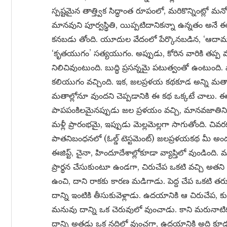
స్పష్టమైన తాత్త్విక సిద్ధాంత రూపంలో, మరికొన్నింట్లో 
మానవుని పూర్వస్థితి, యిప్పటిదానికన్నా ఉన్నతం అనే ఈ 
కనబడు తోంది. యూదుల వేదంలో పేర్కొనబడిన, ‘ఆదా
‘కృతయుగం’ సత్యయుగం. అప్పుడు, కోరిన వారికి తప్ప మర
నిలిచివుంటుంది. బుద్ధి ప్రసన్నమై పటుత్వంతో ఉంటుంద
కలియుగం వచ్చింది. ఇక, జలప్రళయ కథకూడ అన్ని మతాల్ల
మతాల్లోనూ వుందని చెప్పడానికి ఈ కథ ఒక్కటే చాలు
పాపపంకిలమైనప్పుడు జల ప్రళయం వచ్చి, మానవజాతిన
మళ్లీ ప్రారంభమై, ఇప్పుడు మెల్లమెల్లగా సాగుతోంది. చివ
పాతనిబంధనలో (ఓల్డ్ టెస్టమెంట్) జలప్రళయకథ మీ అంద
ఈజిప్ట్, చైనా, హిందూదేశాల్లోకూడా వ్యాప్తిలో వుండిం
ప్రార్థన చేసుకుంటూ ఉండగా, చిరుచేప ఒకటి వచ్చి అతని
ఉంచి, దాని రాకకు కారణ మడిగాడు. పెద్ద చేప ఒకటి తరు
దాన్ని ఇంటికి తీసుకువెళ్లాడు. ఉదయానికి ఆ చిరుచేప, క
మనువు దాన్ని ఒక చెరువులో వుంచాడు. కాని మరునాటికద
దాన్ని అతడు ఒక నదిలో వుంచగా, ఉదయానికి అది కూడ ని