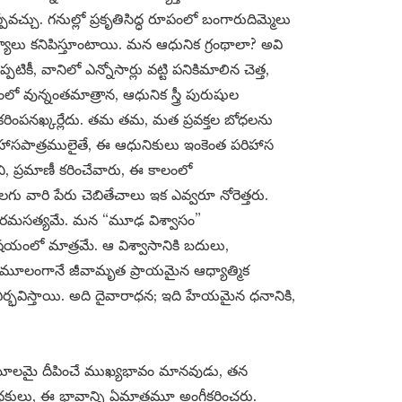
్చు. గనుల్లో ప్రకృతిసిద్ధ రూపంలో బంగారుదిమ్మెలు
లు కనిపిస్తూంటాయి. మన ఆధునిక గ్రంథాలా? అవి
కీ, వానిలో ఎన్నోసార్లు వట్టి పనికిమాలిన చెత్త,
ో వున్నంతమాత్రాన, ఆధునిక స్త్రీ పురుషుల
రాకరింపనఖ్కర్లేదు. తమ తమ, మత ప్రవక్తల బోధలను
ిహాసపాత్రములైతే, ఈ ఆధునికులు ఇంకెంత పరిహాస
ికాని, ప్రమాణీ కరించేవారు, ఈ కాలంలో
దలగు వారి పేరు చెబితేచాలు ఇక ఎవ్వరూ నోరెత్తరు.
ి పరమసత్యమే. మన “మూఢ విశ్వాసం”
యంలో మాత్రమే. ఆ విశ్వాసానికి బదులు,
దానిమూలంగానే జీవామృత ప్రాయమైన ఆధ్యాత్మిక
భవిస్తాయి. అది దైవారాధన; ఇది హేయమైన ధనానికి,
ికీ మూలమై దీపించే ముఖ్యభావం మానవుడు, తన
ధకులు, ఈ భావాన్ని ఏమాత్రమూ అంగీకరించరు.