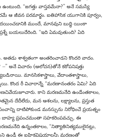
ంటుంది. “జగత్తు వాస్తవమేనా?” అనే సమస్యే
్కారమే ఆ జీవన పరమార్థం. ఐతిహాసిక యుగానికి పూర్వం,
యించడానికి ముందే, మానవుని బుద్ధి యింకా
శ్నే బయలుదేరింది. “ఇది ఏమవుతుంది? ఏది
ాయి. అతడు శాశ్వతంగా అంతరించాడని కొందరి వాదం.
? –” అనే విచారం (ఆలోచన)తోనే కఠోపనిషత్తు
బడినాయి. మానసికశాస్త్రాలు, వేదాంతశాస్త్రాలు,
నాయి. కొంద రీ విచారాన్నే “మరణానంతరం ఏమి? ఏది
ే – అణచివేయజూచారు. కాని మరణమనేది ఉండేంతకాలం,
ైన దేదీలేదు, మన ఆశలను, లక్ష్యాలను, ప్రస్తుత
పంచాన్ని దాటిపోకుండ మనస్సును నిరోధించే ప్రయత్నం
ానికి బాహ్య ప్రపంచమంతా సహకరింపవచ్చు. ఈ
రణమనేది ఉన్నంతకాలం, “నిత్యాతినిత్యములైనట్లు,
ుకుని ఉండీ ఈ ఐహికవిషయాలన్నీ మరణంతో