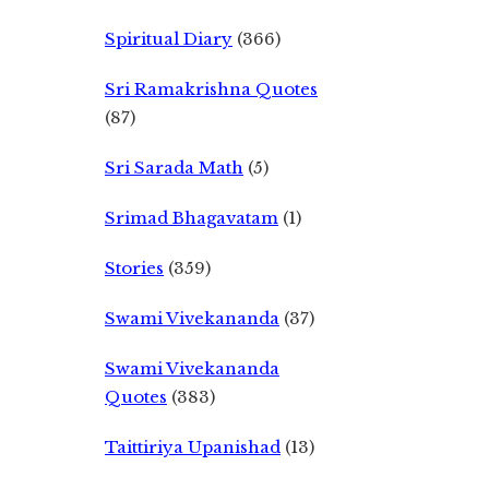
Spiritual Diary
(366)
Sri Ramakrishna Quotes
(87)
Sri Sarada Math
(5)
Srimad Bhagavatam
(1)
Stories
(359)
Swami Vivekananda
(37)
Swami Vivekananda
Quotes
(383)
Taittiriya Upanishad
(13)