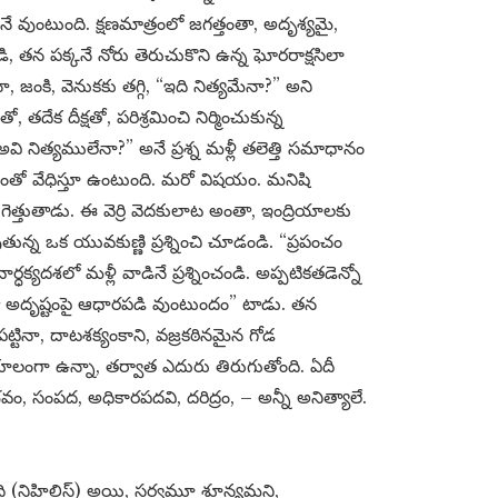
 వుంటుంది. క్షణమాత్రంలో జగత్తంతా, అదృశ్యమై,
డి, తన పక్కనే నోరు తెరుచుకొని ఉన్న ఘోరరాక్షసిలా
, జంకి, వెనుకకు తగ్గి, “ఇది నిత్యమేనా?” అని
తదేక దీక్షతో, పరిశ్రమించి నిర్మించుకున్న
 నిత్యములేనా?” అనే ప్రశ్న మళ్లీ తలెత్తి సమాధానం
త బలంతో వేధిస్తూ ఉంటుంది. మరో విషయం. మనిషి
ుగెత్తుతాడు. ఈ వెర్రి వెదకులాట అంతా, ఇంద్రియాలకు
తున్న ఒక యువకుణ్ణి ప్రశ్నించి చూడండి. “ప్రపంచం
క్యదశలో మళ్లీ వాడినే ప్రశ్నించండి. అప్పటికతడెన్నో
 అదృష్టంపై ఆధారపడి వుంటుందం” టాడు. తన
ట్టినా, దాటశక్యంకాని, వజ్రకఠినమైన గోడ
లంగా ఉన్నా, తర్వాత ఎదురు తిరుగుతోంది. ఏదీ
ిభవం, సంపద, అధికారపదవి, దరిద్రం, – అన్నీ అనిత్యాలే.
 (నిహిలిస్ట్) అయి, సర్వమూ శూన్యమని,