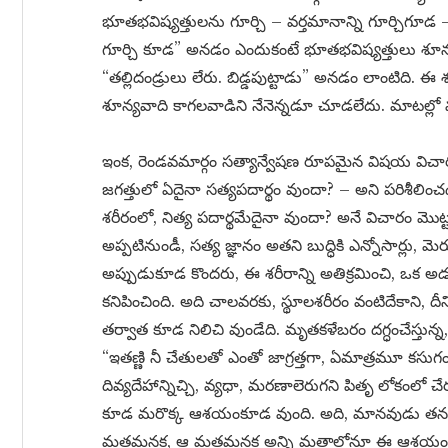
భూతభవిష్యత్తులను గూర్చి – వర్తమానాన్ని గూర్చిగూడ –
గూర్చి కూడ” అనడం ఎందుకంటే భూతభవిష్యత్తులు శూన్
“తల్లిదండ్రులు లేరు. బిడ్డపుట్టాడు” అనడం లాంటిది. 
శూన్యవాది కాగలవాడిని నేనెన్నడూ చూడలేదు. మాటల్ల
ఇంక, రెండవమార్గం సత్యాన్వేషణ రూపమైన విషయ విచా
జగత్తులో ఏదైనా సత్యపదార్థం వుందా? – అని పరిశీల
శరీరంలో, నిత్య పదార్థమేదైనా వుందా? అనే విచారం మొ
అప్పటినుండీ, సత్య జ్ఞానం అతని బుద్ధికి ఎన్నోసార్లు, మె
అప్పుడుకూడ కొందరు, ఈ శరీరాన్ని అతిక్రమించి, ఒక అడుగ
కనిపించింది. అది చాలవరకు, స్థూలశరీరం వంటిదేకాని, ద
తర్వాత కూడ నిలిచి వుండేది. మృతకళేబరం దగ్ధంచేస్తున్న, 
“ఇతణ్ణి నీ చేతులతో ఎంతో జాగ్రత్తగా, ఏమాత్రమూ కసుగం
దివ్యదేహాన్నిచ్చి, వ్యధా, మరణాలెరుగని పితృ లోకంలో చే
కూడ మరొక్క ఆశయంకూడ వుంది. అది, మానవుడు తన ప
మతమనక, ఆ మతమనక అన్ని మతాల్లోనూ ఈ ఆశయం వుంది. 