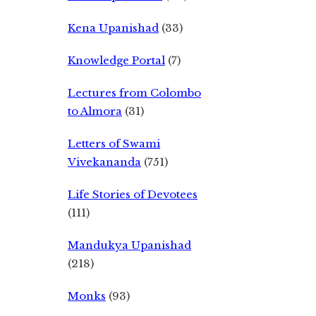
Kena Upanishad
(33)
Knowledge Portal
(7)
Lectures from Colombo
to Almora
(31)
Letters of Swami
Vivekananda
(751)
Life Stories of Devotees
(111)
Mandukya Upanishad
(218)
Monks
(93)