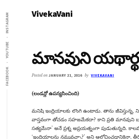
Additional
Skip
Skip
VivekaVani
to
to
menu
INSTAGRAM
main
primary
Voice
content
sidebar
of
Vivekananda
YOUTUBE
మానవుని యథార్
FACEBOOK
Posted on
JANUARY 21, 2016
by
VIVEKAVANI
(లండన్లో ఉపన్యసించింది)
మనిషి ఇంద్రియాలకు లొంగి ఉంటాడు. తాను జీవిస్తున్న, న
వాస్తవంగా తోచడం సహజమేకదా? కాని ప్రతి మానవుని బుద
సత్యమేనా’ అనే ప్రశ్న అప్రయత్నంగా పుడుతున్నది. 
‘ఇంద్రియాలను నమ్మవచ్చా?’ అని ఆలోచించడానికైనా, తీర