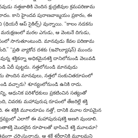
వుడు నత్తజాతికి చెందిన క్షుద్రజీవుల క్రమపరిణామ
ాదం. కాని హైందవ పురాణవాఙ్మయం ప్రకారం, ఈ
వి (థియరీ ఆప్ సైకిల్స్) వున్నాయి. “కాలం నడకను
, మరుక్షణంలో మరల ఎగుడు, ఆ వెంటనే దిగుడు,
ూపంలో సాగుతూంటుంది. మానవుడు కేవల పరిణామ
ది.” “ప్రతి వ్యాకోచ దశకు (ఇవొల్యూషన్) ముందు
్న శక్తికన్నా అధికమైనశక్తి దానిలోనుండి వెలువడి
ుండి ఏదీ పుట్టదు. నత్తలోనుండి మానవుడు
ణ దశను పొందిన మానవులు, నత్తలో సంకుచితరూపంలో
ండి వచ్చారు? శూన్యంలోనుండి ఉనికి రాదు.
ాన్ని, ఆధునిక పరిశోధకులు ప్రకటించిన సత్యంతో
ి, చివరకు మహాపురుష రూపంలో తేజరిల్లే శక్తి
ది. ఈ శక్తికి మూలరూపం నత్తో, దానికి మూల రూపమైన
 ద్రవ్యంలో ఎలాగో ఈ మహాపురుషశక్తి అణగి వుండాలి.
ంతాశక్తి మొదలైన రూపాలతో భాసించే శక్తి మూలమా?
రంగా చర్చిస్తున్నారు. ఆ శక్తే శరీరానికి మూలమని