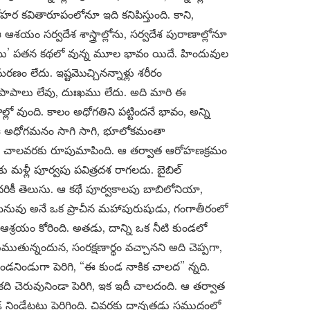
మనోహర కవితారూపంలోనూ ఇది కనిపిస్తుంది. కాని,
ఆశయం సర్వదేశ శాస్త్రాల్లోను, సర్వదేశ పురాణాల్లోనూ
ము’ పతన కథలో వున్న మూల భావం యిదే. హిందువుల
ణం లేదు. ఇష్టమొచ్చినన్నాళ్లు శరీరం
ి. పాపాలు లేవు, దుఃఖము లేదు. అది మారి ఈ
ో వుంది. కాలం అధోగతిని పట్టిందనే భావం, అన్ని
. ఈ అధోగమనం సాగి సాగి, భూలోకమంతా
ి చాలవరకు రూపుమాపింది. ఆ తర్వాత ఆరోహణక్రమం
రకు మళ్లీ పూర్వపు పవిత్రదశ రాగలదు. బైబిల్
రికీ తెలుసు. ఆ కథే పూర్వకాలపు బాబిలోనియా,
ది. మనువు అనే ఒక ప్రాచీన మహాపురుషుడు, గంగాతీరంలో
 ఆశ్రయం కోరింది. అతడు, దాన్ని ఒక నీటి కుండలో
ముతున్నందున, సంరక్షణార్థం వచ్చానని అది చెప్పగా,
ుండనిండుగా పెరిగి, “ఈ కుండ నాకిక చాలద” న్నది.
ి చెరువునిండా పెరిగి, ఇక ఇదీ చాలదంది. ఆ తర్వాత
ండేటట్లు పెరిగింది. చివరకు దాన్నతడు సముద్రంలో