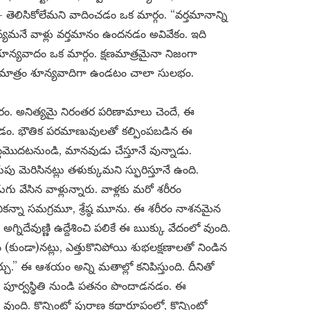
 తెలిసికోలేమని వాదించడం ఒక మార్గం. “వర్తమానాన్ని
యమనే వాళ్లు వర్తమానం ఉందనడం అవివేకం. ఇది
ఈ శూన్యవాదం ఒక మార్గం. క్షణమాత్రమైనా నిజంగా
ో మాత్రం శూన్యవాదిగా ఉండటం చాలా సులభం.
రం. అనిత్యమై నిరంతర పరిణామాలు చెందే, ఈ
ించడం. భౌతిక పరమాణువులతో కల్పింపబడిన ఈ
ట్టమొదటనుండి, మానవుడు చేస్తూనే వున్నాడు.
రుపు మెరిసినట్లు తళుక్కుమని స్ఫురిస్తూనే ఉంది.
ు వేసిన వాళ్లున్నారు. వాళ్లకు మరో శరీరం
ీనికన్నా సమగ్రమూ, శ్రేష్ఠ మూను. ఈ శరీరం నాశనమైన
అగ్నిదేవుణ్ణి ఉద్దేశించి పలికే ఈ ఋక్కు వేదంలో వుంది.
 (కుండా)నట్లు, ఎత్తుకొనిపోయి శుభలక్షణాలతో నిండిన
ర్చు.” ఈ ఆశయం అన్ని మతాల్లో కనిపిస్తుంది. దీనితో
ూర్వస్థితి నుండి పతనం పొందాడనడం. ఈ
కొన్నింట్లో పురాణ కథారూపంలో, కొన్నింట్లో