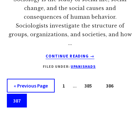
change, and the social causes and
consequences of human behavior.
Sociologists investigate the structure of
groups, organizations, and societies, and how
…
ABOUT
CONTINUE READING
→
SOCIOLOGY
FILED UNDER:
UPANISHADS
Interim
Go
Page
Page
Page
«
Previous Page
1
…
385
386
pages
to
Page
omitted
387