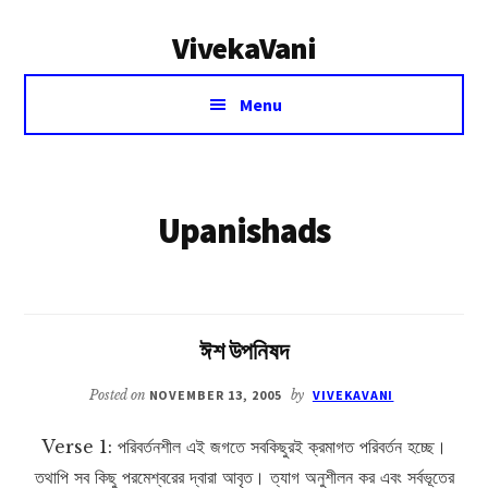
Additional
Skip
VivekaVani
to
menu
main
Voice
content
Menu
of
Vivekananda
Upanishads
ঈশ উপনিষদ
Posted on
NOVEMBER 13, 2005
by
VIVEKAVANI
Verse 1: পরিবর্তনশীল এই জগতে সবকিছুরই ক্রমাগত পরিবর্তন হচ্ছে।
তথাপি সব কিছু পরমেশ্বরের দ্বারা আবৃত। ত্যাগ অনুশীলন কর এবং সর্বভূতের