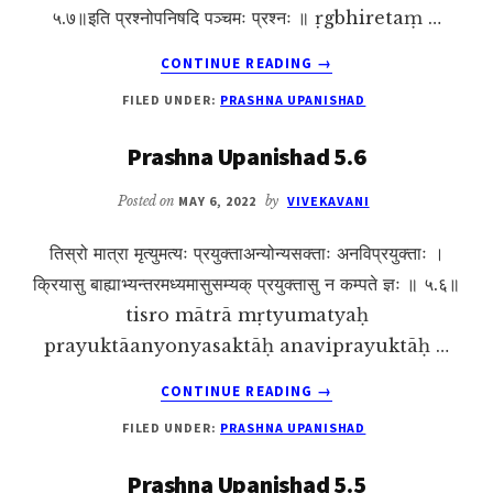
५.७॥इति प्रश्नोपनिषदि पञ्चमः प्रश्नः ॥ ṛgbhiretaṃ …
ABOUT
CONTINUE READING
→
PRASHNA
FILED UNDER:
PRASHNA UPANISHAD
UPANISHAD
5.7
Prashna Upanishad 5.6
Posted on
MAY 6, 2022
by
VIVEKAVANI
तिस्रो मात्रा मृत्युमत्यः प्रयुक्ताअन्योन्यसक्ताः अनविप्रयुक्ताः ।
क्रियासु बाह्याभ्यन्तरमध्यमासुसम्यक् प्रयुक्तासु न कम्पते ज्ञः ॥ ५.६॥
tisro mātrā mṛtyumatyaḥ
prayuktāanyonyasaktāḥ anaviprayuktāḥ …
ABOUT
CONTINUE READING
→
PRASHNA
FILED UNDER:
PRASHNA UPANISHAD
UPANISHAD
5.6
Prashna Upanishad 5.5