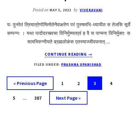
Posted on
MAY 5, 2022
by
VIVEKAVANI
यः पुनरेतं त्रिमात्रेणोमित्येतेनैवाक्षरेण परं पुरुषमभि-ध्यायीत स तेजसि सूर्ये
सम्पन्नः । यथा पादोदरस्त्वचा विनिर्मुच्यतएवं ह वै स पाप्मना विनिर्मुक्तः स
सामभिरुन्नीयते ब्रह्मलोकंस एतस्माज्जीवघनात् …
ABOUT
CONTINUE READING
→
PRASHNA
FILED UNDER:
PRASHNA UPANISHAD
UPANISHAD
5.5
Go
Page
Page
Page
Page
«
Previous Page
1
2
3
4
to
Interim
Page
Page
Go
5
…
387
Next Page »
pages
to
omitted