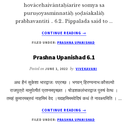
hovācehaivāntaḥśarīre somya sa
puruṣoyasminnatāḥ ṣoḍaśakalāḥ
prabhavantīti .. 6.2.. Pippalada said to …
ABOUT
CONTINUE READING
→
PRASHNA
FILED UNDER:
PRASHNA UPANISHAD
UPANISHAD
6.2
Prashna Upanishad 6.1
Posted on
JUNE 1, 2022
by
VIVEKAVANI
अथ हैनं सुकेशा भारद्वाजः पप्रच्छ । भगवन् हिरण्यनाभःकौसल्यो
राजपुत्रो मामुपेत्यैतं प्रश्नमपृच्छत । षोडशकलंभारद्वाज पुरुषं वेत्थ ।
तमहं कुमारमब्रुवं नाहमिमं वेद ।यद्यहमिममवेदिषं कथं ते नावक्ष्यमिति । …
ABOUT
CONTINUE READING
→
PRASHNA
FILED UNDER:
PRASHNA UPANISHAD
UPANISHAD
6.1