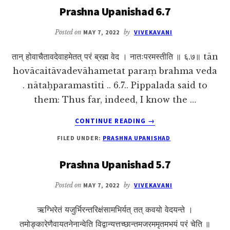
Prashna Upanishad 6.7
Posted on
MAY 7, 2022
by
VIVEKAVANI
तान् होवाचैतावदेवाहमेतत् परं ब्रह्म वेद । नातःपरमस्तीति ॥ ६.७॥ tān
hovācaitāvadevāhametat paraṃ brahma veda
. nātaḥparamastīti .. 6.7.. Pippalada said to
them: Thus far, indeed, I know the …
ABOUT
CONTINUE READING
→
PRASHNA
FILED UNDER:
PRASHNA UPANISHAD
UPANISHAD
6.7
Prashna Upanishad 5.7
Posted on
MAY 7, 2022
by
VIVEKAVANI
ऋग्भिरेतं यजुर्भिरन्तरिक्षंसामभिर्यत् तत् कवयो वेदयन्ते ।
तमोङ्कारेणैवायतनेनान्वेति विद्वान्यत्तच्छान्तमजरममृतमभयं परं चेति ॥