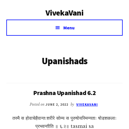
Additional
Skip
VivekaVani
to
menu
main
Voice
content
Menu
of
Vivekananda
Upanishads
Prashna Upanishad 6.2
Posted on
JUNE 2, 2022
by
VIVEKAVANI
तस्मै स होवाचेहैवान्तःशरीरे सोम्य स पुरुषोयस्मिन्नताः षोडशकलाः
प्रभवन्तीति ॥ ६.२॥ tasmai sa