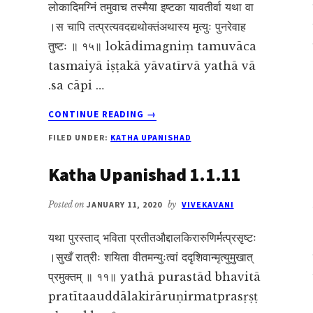
लोकादिमग्निं तमुवाच तस्मैया इष्टका यावतीर्वा यथा वा
।स चापि तत्प्रत्यवदद्यथोक्तंअथास्य मृत्युः पुनरेवाह
तुष्टः ॥ १५॥ lokādimagniṃ tamuvāca
tasmaiyā iṣṭakā yāvatīrvā yathā vā
.sa cāpi …
ABOUT
CONTINUE READING
→
KATHA
FILED UNDER:
KATHA UPANISHAD
UPANISHAD
1.1.15
Katha Upanishad 1.1.11
Posted on
JANUARY 11, 2020
by
VIVEKAVANI
यथा पुरस्ताद् भविता प्रतीतऔद्दालकिरारुणिर्मत्प्रसृष्टः
।सुखँ रात्रीः शयिता वीतमन्युःत्वां ददृशिवान्मृत्युमुखात्
प्रमुक्तम् ॥ ११॥ yathā purastād bhavitā
pratītaauddālakirāruṇirmatprasṛṣṭ