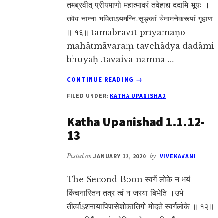
तमब्रवीत् प्रीयमाणो महात्मावरं तवेहाद्य ददामि भूयः ।
तवैव नाम्ना भविताऽयमग्निःसृङ्कां चेमामनेकरूपां गृहाण
॥ १६॥ tamabravīt prīyamāṇo
mahātmāvaraṃ tavehādya dadāmi
bhūyaḥ .tavaiva nāmnā …
ABOUT
CONTINUE READING
→
KATHA
FILED UNDER:
KATHA UPANISHAD
UPANISHAD
1.1.16
Katha Upanishad 1.1.12-
13
Posted on
JANUARY 12, 2020
by
VIVEKAVANI
The Second Boon स्वर्गे लोके न भयं
किंचनास्तिन तत्र त्वं न जरया बिभेति ।उभे
तीर्त्वाऽशनायापिपासेशोकातिगो मोदते स्वर्गलोके ॥ १२॥