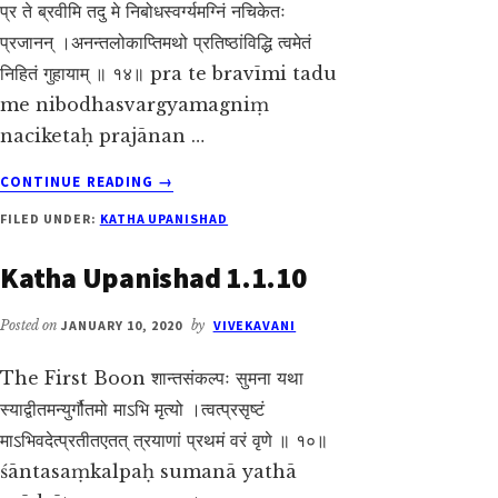
प्र ते ब्रवीमि तदु मे निबोधस्वर्ग्यमग्निं नचिकेतः
प्रजानन् ।अनन्तलोकाप्तिमथो प्रतिष्ठांविद्धि त्वमेतं
निहितं गुहायाम् ॥ १४॥ pra te bravīmi tadu
me nibodhasvargyamagniṃ
naciketaḥ prajānan …
ABOUT
CONTINUE READING
→
KATHA
FILED UNDER:
KATHA UPANISHAD
UPANISHAD
1.1.14
Katha Upanishad 1.1.10
Posted on
JANUARY 10, 2020
by
VIVEKAVANI
The First Boon शान्तसंकल्पः सुमना यथा
स्याद्वीतमन्युर्गौतमो माऽभि मृत्यो ।त्वत्प्रसृष्टं
माऽभिवदेत्प्रतीतएतत् त्रयाणां प्रथमं वरं वृणे ॥ १०॥
śāntasaṃkalpaḥ sumanā yathā