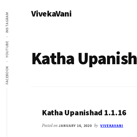
Additional
Skip
VivekaVani
to
menu
INSTAGRAM
main
Voice
content
of
Vivekananda
YOUTUBE
Katha Upanis
FACEBOOK
Katha Upanishad 1.1.16
Posted on
JANUARY 16, 2020
by
VIVEKAVANI