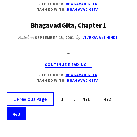
FILED UNDER:
BHAGAVAD GITA
GITA
TAGGED WITH:
BHAGAVAD GITA
1.1
Bhagavad Gita, Chapter 1
Posted on
SEPTEMBER 15, 2001
by
VIVEKAVANI HINDI
…
ABOUT
CONTINUE READING
→
BHAGAVAD
FILED UNDER:
BHAGAVAD GITA
GITA,
TAGGED WITH:
BHAGAVAD GITA
CHAPTER
1
Interim
Go
Page
Page
Page
«
Previous Page
1
…
471
472
pages
to
Page
omitted
473