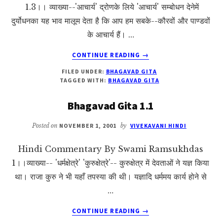
1.3।। व्याख्या--'आचार्य' द्रोणके लिये 'आचार्य' सम्बोधन देनेमें
दुर्योधनका यह भाव मालूम देता है कि आप हम सबके--कौरवों और पाण्डवों
के आचार्य हैं। …
ABOUT
CONTINUE READING
→
BHAGAVAD
FILED UNDER:
BHAGAVAD GITA
GITA
TAGGED WITH:
BHAGAVAD GITA
1.3
Bhagavad Gita 1.1
Posted on
NOVEMBER 1, 2001
by
VIVEKAVANI HINDI
Hindi Commentary By Swami Ramsukhdas
1।।व्याख्या-- 'धर्मक्षेत्रे' 'कुरुक्षेत्रे'-- कुरुक्षेत्र में देवताओं ने यज्ञ किया
था। राजा कुरु ने भी यहाँ तपस्या की थी। यज्ञादि धर्ममय कार्य होने से
…
ABOUT
CONTINUE READING
→
BHAGAVAD