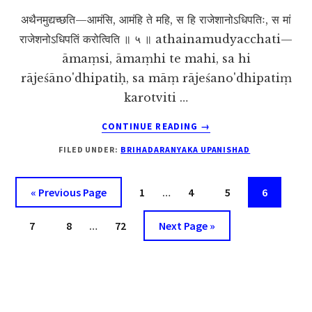
अथैनमुद्यच्छति—आमंसि, आमंहि ते महि, स हि राजेशानोऽधिपतिः, स मां
राजेशनोऽधिपतिं करोत्विति ॥ ५ ॥ athainamudyacchati—
āmaṃsi, āmaṃhi te mahi, sa hi
rājeśāno'dhipatiḥ, sa māṃ rājeśano'dhipatiṃ
karotviti …
ABOUT
CONTINUE READING
→
BRIHADARANYAKA
FILED UNDER:
BRIHADARANYAKA UPANISHAD
UPANISHAD
6.3.5
Interim
Go
Page
Page
Page
Page
«
Previous Page
1
…
4
5
6
pages
to
Interim
Page
Page
Page
Go
omitted
7
8
…
72
Next Page »
pages
to
omitted