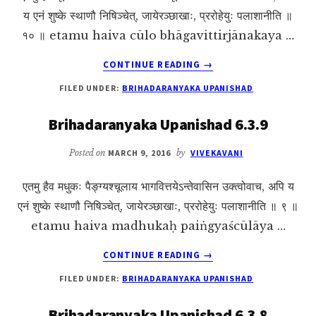
य एनं शुष्के स्थाणौ निषिञ्चेत्, जायेरञ्छाखाः, प्ररोहेयुः पलाशानीति ॥
१० ॥ etamu haiva cūlo bhāgavittirjānakaya …
ABOUT
CONTINUE READING
→
BRIHADARANYAKA
FILED UNDER:
BRIHADARANYAKA UPANISHAD
UPANISHAD
6.3.10
Brihadaranyaka Upanishad 6.3.9
Posted on
MARCH 9, 2016
by
VIVEKAVANI
एतमु हैव मधुकः पैङ्ग्यश्चूलाय भागवित्तयेऽन्तेवासिन उक्त्वोवाच, अपि य
एनं शुष्के स्थाणौ निषिञ्चेत्, जायेरञ्छाखाः, प्ररोहेयुः पलाशानीति ॥ ९ ॥
etamu haiva madhukaḥ paiṅgyaścūlāya …
ABOUT
CONTINUE READING
→
BRIHADARANYAKA
FILED UNDER:
BRIHADARANYAKA UPANISHAD
UPANISHAD
6.3.9
Brihadaranyaka Upanishad 6.3.8