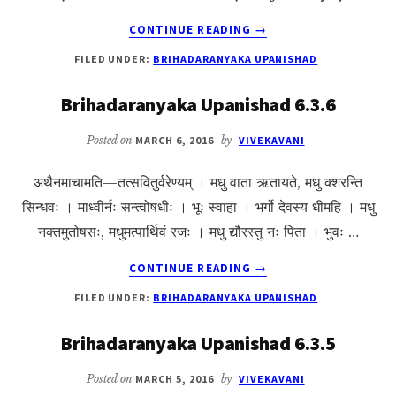
ABOUT
CONTINUE READING
→
BRIHADARANYAKA
FILED UNDER:
BRIHADARANYAKA UPANISHAD
UPANISHAD
6.3.7
Brihadaranyaka Upanishad 6.3.6
Posted on
MARCH 6, 2016
by
VIVEKAVANI
अथैनमाचामति—तत्सवितुर्वरेण्यम् । मधु वाता ऋतायते, मधु क्शरन्ति
सिन्धवः । माध्वीर्नः सन्त्वोषधीः । भूः स्वाहा । भर्गो देवस्य धीमहि । मधु
नक्तमुतोषसः, मधुमत्पार्थिवं रजः । मधु द्यौरस्तु नः पिता । भुवः …
ABOUT
CONTINUE READING
→
BRIHADARANYAKA
FILED UNDER:
BRIHADARANYAKA UPANISHAD
UPANISHAD
6.3.6
Brihadaranyaka Upanishad 6.3.5
Posted on
MARCH 5, 2016
by
VIVEKAVANI