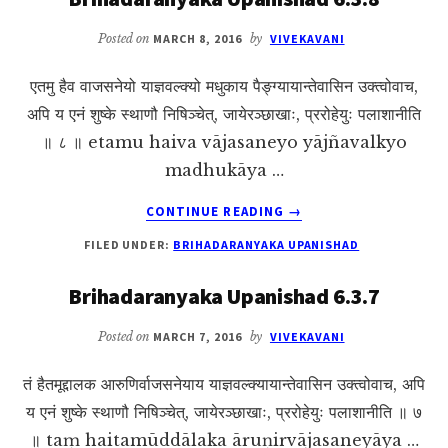
Posted on
MARCH 8, 2016
by
VIVEKAVANI
एतमु हैव वाजसनेयो याज्ञवल्क्यो मधुकाय पैङ्ग्यायान्तेवासिन उक्त्वोवाच,
अपि य एनं शुष्के स्थाणौ निषिञ्चेत्, जायेरञ्छाखाः, प्ररोहेयुः पलाशानीति
॥ ८ ॥ etamu haiva vājasaneyo yājñavalkyo
madhukāya …
ABOUT
CONTINUE READING
→
BRIHADARANYAKA
FILED UNDER:
BRIHADARANYAKA UPANISHAD
UPANISHAD
6.3.8
Brihadaranyaka Upanishad 6.3.7
Posted on
MARCH 7, 2016
by
VIVEKAVANI
तं हैतमूद्दालक आरुणिर्वाजसनेयाय याज्ञवल्क्यायान्तेवासिन उक्त्वोवाच, अपि
य एनं शुष्के स्थाणौ निषिञ्चेत्, जायेरञ्छाखाः, प्ररोहेयुः पलाशानीति ॥ ७
॥ taṃ haitamūddālaka āruṇirvājasaneyāya …